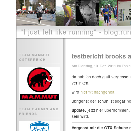
"I just felt like running" - blog.run
testbericht brooks 
TEAM MAMMUT
ÖSTERREICH
Am Dienstag, 13. Dez. 2011 im Topic 
da hab ich doch glatt vergessen
verlinken.
wird
hiermit nachgeholt
.
übrigens: der schuh ist sogar noc
TEAM GARMIN AND
jetzt hier übernommen, d
update:
FRIENDS
sein wird.
Vergesst mir die GTX-Schuhe n