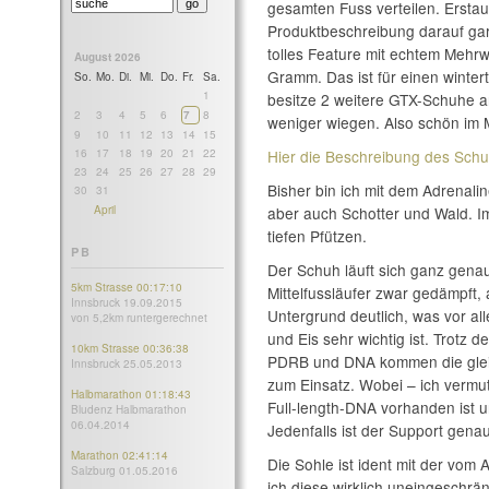
gesamten Fuss verteilen. Erstau
Produktbeschreibung darauf gar 
tolles Feature mit echtem Mehrw
August 2026
Gramm. Das ist für einen winter
So.
Mo.
Di.
Mi.
Do.
Fr.
Sa.
1
besitze 2 weitere GTX-Schuhe a
2
3
4
5
6
7
8
weniger wiegen. Also schön im Mit
9
10
11
12
13
14
15
16
17
18
19
20
21
22
Hier die Beschreibung des Sch
23
24
25
26
27
28
29
Bisher bin ich mit dem Adrenali
30
31
April
aber auch Schotter und Wald. I
tiefen Pfützen.
PB
Der Schuh läuft sich ganz genau
5km Strasse 00:17:10
Mittelfussläufer zwar gedämpft, 
Innsbruck 19.09.2015
Untergrund deutlich, was vor a
von 5,2km runtergerechnet
und Eis sehr wichtig ist. Trotz de
10km Strasse 00:36:38
PDRB und DNA kommen die glei
Innsbruck 25.05.2013
zum Einsatz. Wobei – ich vermut
Halbmarathon 01:18:43
Full-length-DNA vorhanden ist un
Bludenz Halbmarathon
06.04.2014
Jedenfalls ist der Support genau
Marathon 02:41:14
Die Sohle ist ident mit der vom
Salzburg 01.05.2016
ich diese wirklich uneingeschrän