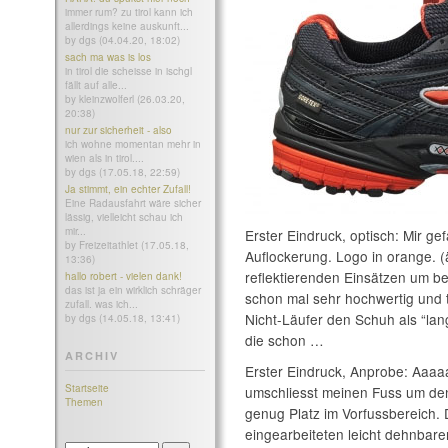
immer rum? zu tirol kann ich
allerdings keine auskunft...
by dgs (04.04.20, 18:02)
sach ma was is los
in tirol die scheisse in ischgl
fällt auf alle...
by kleinzwolferl (26.03.20,
20:38)
nur zur sicherheit - also
ich wohne momentan mehr in
wien als in tirol....
by dgs (17.05.18, 22:59)
Ja stimmt, ein echter Zufall!
Eine Radausfahrt wäre sicher
lässig, vielleicht schau ich
mir...
Erster Eindruck, optisch: Mir ge
by Freizeitathlet (17.05.18,
Auflockerung. Logo in orange. (
13:36)
reflektierenden Einsätzen um b
hallo robert - vielen dank!
das ist ja ein wirklich schräger
schon mal sehr hochwertig und 
zufall. was ich...
Nicht-Läufer den Schuh als “la
by dgs (14.05.18, 13:41)
die schon …
ARCHIV
Erster Eindruck, Anprobe: Aaa
Startseite
umschliesst meinen Fuss um de
Themen
genug Platz im Vorfussbereich. D
eingearbeiteten leicht dehnbar