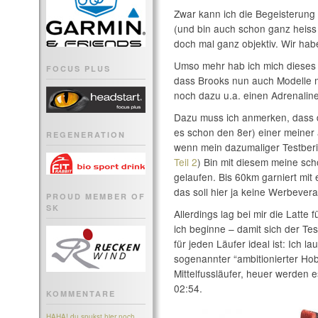
Zwar kann ich die Begeisterung 
(und bin auch schon ganz heiss 
doch mal ganz objektiv. Wir hab
Umso mehr hab ich mich dieses 
FOCUS PLUS
dass Brooks nun auch Modelle m
noch dazu u.a. einen Adrenaline
Dazu muss ich anmerken, dass d
es schon den 8er) einer meiner
REGENERATION
wenn mein dazumaliger Testberi
Teil 2
) Bin mit diesem meine sc
gelaufen. Bis 60km garniert mi
das soll hier ja keine Werbever
PROUD MEMBER OF
SK
Allerdings lag bei mir die Latte
ich beginne – damit sich der Tes
für jeden Läufer ideal ist: Ich la
sogenannter “ambitionierter Hob
Mittelfussläufer, heuer werden 
02:54.
KOMMENTARE
HAHA! du spukst hier noch