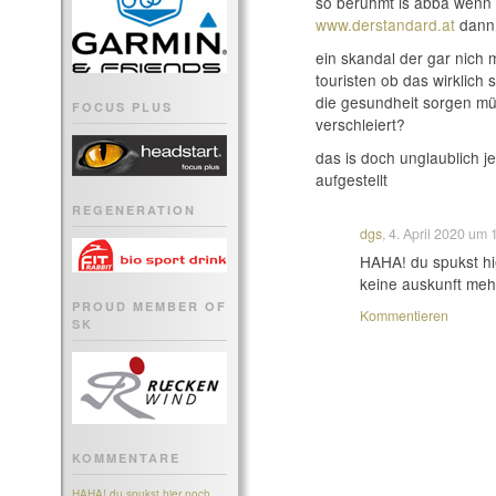
so berühmt is abba wenn 
www.derstandard.at
dann 
ein skandal der gar nich 
touristen ob das wirklich s
die gesundheit sorgen m
FOCUS PLUS
verschleiert?
das is doch unglaublich 
aufgestellt
REGENERATION
dgs
, 4. April 2020 um
HAHA! du spukst hie
keine auskunft mehr
PROUD MEMBER OF
Kommentieren
SK
KOMMENTARE
HAHA! du spukst hier noch