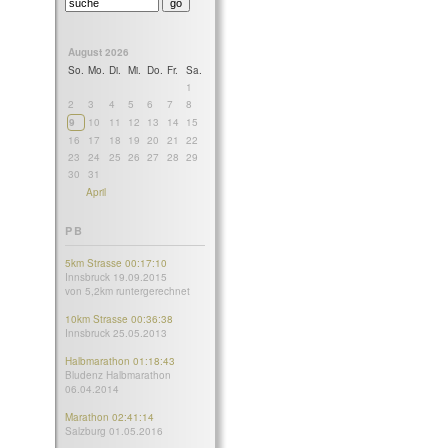
August 2026
So.
Mo.
Di.
Mi.
Do.
Fr.
Sa.
1
2
3
4
5
6
7
8
9
10
11
12
13
14
15
16
17
18
19
20
21
22
23
24
25
26
27
28
29
30
31
April
PB
5km Strasse 00:17:10
Innsbruck 19.09.2015
von 5,2km runtergerechnet
10km Strasse 00:36:38
Innsbruck 25.05.2013
Halbmarathon 01:18:43
Bludenz Halbmarathon
06.04.2014
Marathon 02:41:14
Salzburg 01.05.2016