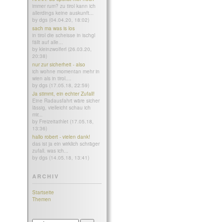
immer rum? zu tirol kann ich
allerdings keine auskunft...
by dgs (04.04.20, 18:02)
sach ma was is los
in tirol die scheisse in ischgl
fällt auf alle...
by kleinzwolferl (26.03.20,
20:38)
nur zur sicherheit - also
ich wohne momentan mehr in
wien als in tirol....
by dgs (17.05.18, 22:59)
Ja stimmt, ein echter Zufall!
Eine Radausfahrt wäre sicher
lässig, vielleicht schau ich
mir...
by Freizeitathlet (17.05.18,
13:36)
hallo robert - vielen dank!
das ist ja ein wirklich schräger
zufall. was ich...
by dgs (14.05.18, 13:41)
ARCHIV
Startseite
Themen