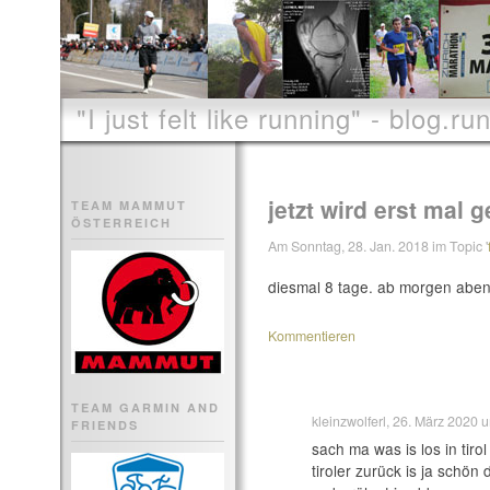
"I just felt like running" - blog.run
jetzt wird erst mal ge
TEAM MAMMUT
ÖSTERREICH
Am Sonntag, 28. Jan. 2018 im Topic '
diesmal 8 tage. ab morgen abend 
Kommentieren
TEAM GARMIN AND
kleinzwolferl, 26. März 2020
FRIENDS
sach ma was is los in tirol
tiroler zurück is ja schön