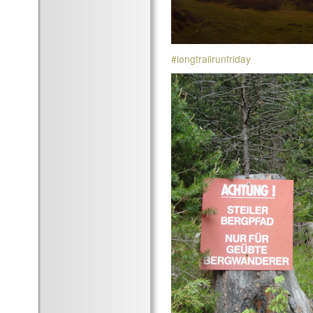
#longtrailrunfriday