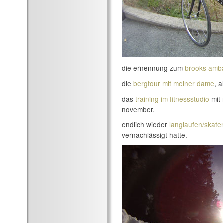
die ernennung zum
brooks amb
die
bergtour mit meiner dame
, 
das
training im fitnessstudio
mit 
november.
endlich wieder
langlaufen/skate
vernachlässigt hatte.