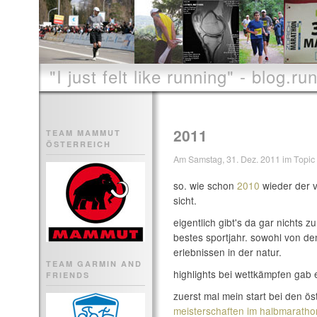
"I just felt like running" - blog.run
2011
TEAM MAMMUT
ÖSTERREICH
Am Samstag, 31. Dez. 2011 im Topic 
so. wie schon
2010
wieder der v
sicht.
eigentlich gibt's da gar nichts 
bestes sportjahr. sowohl von de
erlebnissen in der natur.
TEAM GARMIN AND
highlights bei wettkämpfen gab e
FRIENDS
zuerst mal mein start bei den öst
meisterschaften im halbmaratho