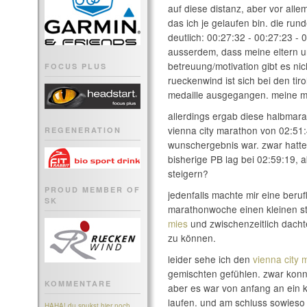
auf diese distanz, aber vor alle
das ich je gelaufen bin. die ru
deutlich: 00:27:32 - 00:27:23 - 
ausserdem, dass meine eltern 
betreuung/motivation gibt es nic
FOCUS PLUS
rueckenwind ist sich bei den ti
medaille ausgegangen. meine mit
allerdings ergab diese halbmara
vienna city marathon von 02:51:
REGENERATION
wunschergebnis war. zwar hatte
bisherige PB lag bei 02:59:19, a
steigern?
PROUD MEMBER OF
jedenfalls machte mir eine berufl
SK
marathonwoche einen kleinen st
mies
und zwischenzeitlich dachte
zu können.
leider sehe ich den
vienna city
gemischten gefühlen. zwar konnt
KOMMENTARE
aber es war von anfang an ein
laufen. und am schluss sowieso j
HAHA! du spukst hier noch