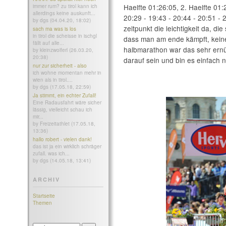
Haelfte 01:26:05, 2. Haelfte 01:
immer rum? zu tirol kann ich
allerdings keine auskunft...
20:29 - 19:43 - 20:44 - 20:51 -
by dgs (04.04.20, 18:02)
zeitpunkt die leichtigkeit da, di
sach ma was is los
in tirol die scheisse in ischgl
dass man am ende kämpft, keine
fällt auf alle...
halbmarathon war das sehr ernüc
by kleinzwolferl (26.03.20,
20:38)
darauf sein und bin es einfach n
nur zur sicherheit - also
ich wohne momentan mehr in
wien als in tirol....
by dgs (17.05.18, 22:59)
Ja stimmt, ein echter Zufall!
Eine Radausfahrt wäre sicher
lässig, vielleicht schau ich
mir...
by Freizeitathlet (17.05.18,
13:36)
hallo robert - vielen dank!
das ist ja ein wirklich schräger
zufall. was ich...
by dgs (14.05.18, 13:41)
ARCHIV
Startseite
Themen