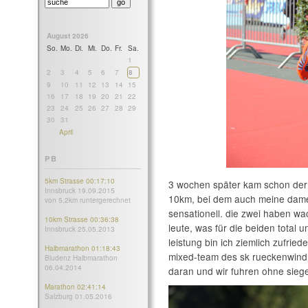
August 2026
So.
Mo.
Di.
Mi.
Do.
Fr.
Sa.
1
2
3
4
5
6
7
8
9
10
11
12
13
14
15
16
17
18
19
20
21
22
23
24
25
26
27
28
29
30
31
April
PB
5km Strasse 00:17:10
3 wochen später kam schon de
Innsbruck 19.09.2015
10km, bei dem auch meine dame
von 5,2km runtergerechnet
sensationell. die zwei haben wac
10km Strasse 00:36:38
leute, was für die beiden total 
Innsbruck 25.05.2013
leistung bin ich ziemlich zufrie
Halbmarathon 01:18:43
mixed-team des sk rueckenwind d
Bludenz Halbmarathon
06.04.2014
daran und wir fuhren ohne sieg
Marathon 02:41:14
Salzburg 01.05.2016