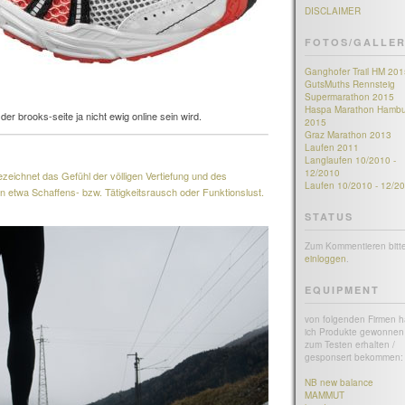
DISCLAIMER
FOTOS/GALLER
Ganghofer Trail HM 201
GutsMuths Rennsteig
Supermarathon 2015
Haspa Marathon Hambu
er brooks-seite ja nicht ewig online sein wird.
2015
Graz Marathon 2013
Laufen 2011
Langlaufen 10/2010 -
12/2010
ezeichnet das Gefühl der völligen Vertiefung und des
Laufen 10/2010 - 12/2
 in etwa Schaffens- bzw. Tätigkeitsrausch oder Funktionslust.
STATUS
Zum Kommentieren bitt
einloggen
.
EQUIPMENT
von folgenden Firmen 
ich Produkte gewonnen 
zum Testen erhalten /
gesponsert bekommen:
NB new balance
MAMMUT