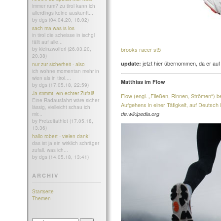
immer rum? zu tirol kann ich
allerdings keine auskunft...
by dgs (04.04.20, 18:02)
sach ma was is los
in tirol die scheisse in ischgl
fällt auf alle...
by kleinzwolferl (26.03.20,
brooks racer st5
20:38)
jetzt hier übernommen, da er auf d
update:
nur zur sicherheit - also
ich wohne momentan mehr in
wien als in tirol....
Matthias im Flow
by dgs (17.05.18, 22:59)
Ja stimmt, ein echter Zufall!
Flow (engl. „Fließen, Rinnen, Strömen“) b
Eine Radausfahrt wäre sicher
Aufgehens in einer Tätigkeit, auf Deutsch
lässig, vielleicht schau ich
de.wikipedia.org
mir...
by Freizeitathlet (17.05.18,
13:36)
hallo robert - vielen dank!
das ist ja ein wirklich schräger
zufall. was ich...
by dgs (14.05.18, 13:41)
ARCHIV
Startseite
Themen