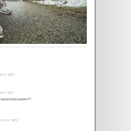
:35:31 MEZ
:08:37 MEZ
t laufschuhe kaufen??
 18:53:51 MEZ