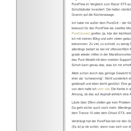
PureFlow im Vergleich zum Racer ST5 auf 
Schuhbänder investiert. Die halten nämlich
Gramm auf die Küchenwaage.
Ich habe mir außer dem PureGrit – der für
bewusst für den PureFlow als zweites Mode
PureConnect
greifen (ja, klar der leicht
ich mit meinen 80kg und sehr vielen gel
bekommen. Zu viel, zu schnell, zu wenig S
allerdings bedarf es bei mir offensichtlich
grade wieder mitten in der Marathonvorb
das Pure-Modell mit dem meisten Support 
Schuh kann genau das, was ich mir erhofft
Allein schon durch das geringe Gewicht fü
eher als “schwammig”. Nicht sonderlich
gedämpft und eben leicht gestützt. Eine
von dem halte ich
sehr viel
. Die Kerbe in 
Ahnung, ob das auf Asphalt wirklich eine 
Läufe über 25km stellen gar kein Problem 
Da geht sicher auch noch mehr. Allerding
dem Trance 10 oder dem Ghost GTX, wen
Verdrängt hat der PureFlow bei mir den G
(Es ist ja nie schön, wenn man sich von