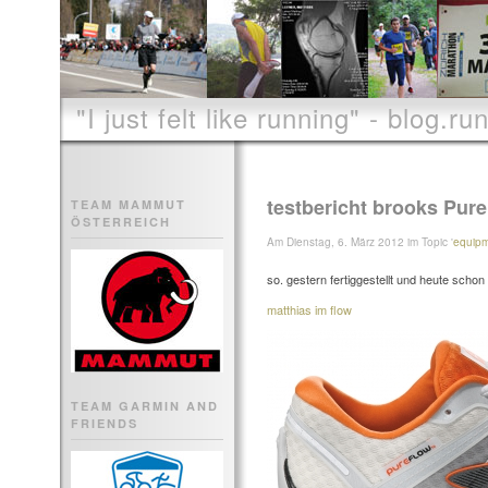
"I just felt like running" - blog.run
testbericht brooks Pur
TEAM MAMMUT
ÖSTERREICH
Am Dienstag, 6. März 2012 im Topic '
equip
so. gestern fertiggestellt und heute schon
matthias im flow
TEAM GARMIN AND
FRIENDS