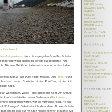
headstart
MIZUNO running
SIGVARIS Sports
GARMIN
fitRABBIT
vitalmonitor
Brooks Running
POWERbreathe
Footpower
Casio Exilim EX-G1
Salomon Running
BLOGROLL
 im
PureProject
.
Kathi - nutsaboutrunnin
 darauf hingewiesen
, dass die superguten Gore-Tex Schuhe
Guido Huwiler
dirosports
echtfertigterweise gegen die gerade ausgelieferten Pure-
Laufmaus - Cornelia
echt! Die zwei Gefährten haben mich wunderbar durch den
Sigrid Huber
eiswürfel im schuh
schlechteswettergibtesn
schrein auch 2 Paar PureProject Modelle. Den
PureGrit
und
laufend entdecken
laufvernarrt
auch schon. Heute z.B. wieder mit dem PureFlow, mit dem ich
gelegt habe.
TESTBERICHTE
 an wohl gefühlt. Wobei – das stimmt gar nicht. Am Anfang
 der Laufschuhhändler meines Vertrauens (
Rückenwind
,
GARMIN vivofit
fitRABBIT
chuhe eingetroffen wären, war die Vorfreude riesig. Nix wie
BROOKS PureGrit
r in US13 zu groß. Dabei habe ich alle anderen Brooks-Schuhe
15 Paar Laufschuhe?
 dass ich die Teile nur mit nach Hause nehmen bräuchte. Mit
1000km mit SIGVARIS