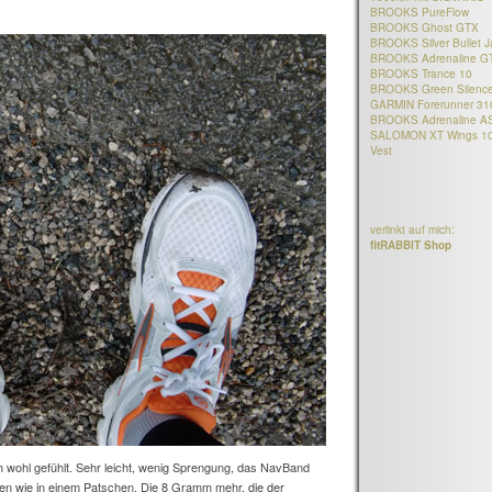
BROOKS PureFlow
BROOKS Ghost GTX
BROOKS Silver Bullet J
BROOKS Adrenaline G
BROOKS Trance 10
BROOKS Green Silenc
GARMIN Forerunner 3
BROOKS Adrenaline A
SALOMON XT Wings 1
Vest
verlinkt auf mich:
fitRABBIT Shop
 wohl gefühlt. Sehr leicht, wenig Sprengung, das NavBand
 wie in einem Patschen. Die 8 Gramm mehr, die der