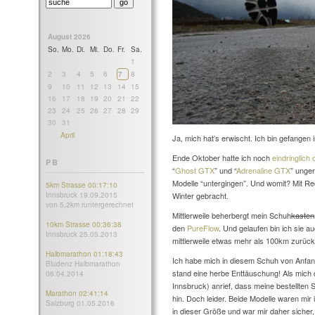
August 2026
So.
Mo.
Di.
Mi.
Do.
Fr.
Sa.
1
2
3
4
5
6
7
8
9
10
11
12
13
14
15
16
17
18
19
20
21
22
23
24
25
26
27
28
29
30
31
April
Ja, mich hat’s erwischt. Ich bin gefangen
Ende Oktober hatte ich noch
eindringlich
PB
“
Ghost GTX
” und “
Adrenaline GTX
” unger
Modelle “untergingen”. Und womit? Mit R
5km Strasse 00:17:10
Innsbruck 19.09.2015
Winter gebracht.
von 5,2km runtergerechnet
Mittlerweile beherbergt mein Schuh
kasten
10km Strasse 00:36:38
den
PureFlow
. Und gelaufen bin ich sie 
Innsbruck 25.05.2013
mittlerweile etwas mehr als 100km zurück
Halbmarathon 01:18:43
Ich habe mich in diesem Schuh von Anfang
Bludenz Halbmarathon
stand eine herbe Enttäuschung! Als mich
06.04.2014
Innsbruck) anrief, dass meine bestellten S
Marathon 02:41:14
hin. Doch leider. Beide Modelle waren mi
Salzburg 01.05.2016
in dieser Größe und war mir daher sicher,