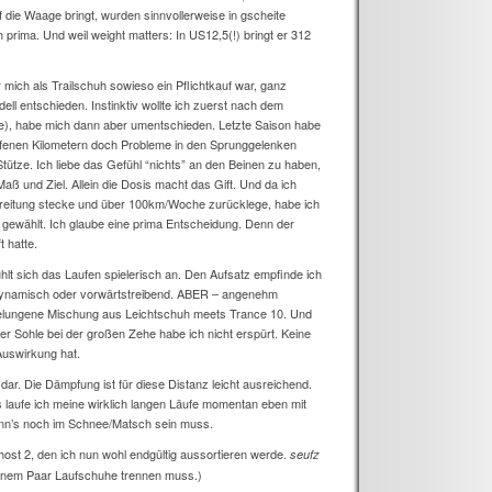
die Waage bringt, wurden sinnvollerweise in gscheite
 prima. Und weil weight matters: In US12,5(!) bringt er 312
 mich als Trailschuh sowieso ein Pflichtkauf war, ganz
ll entschieden. Instinktiv wollte ich zuerst nach dem
este), habe mich dann aber umentschieden. Letzte Saison habe
aufenen Kilometern doch Probleme in den Sprunggelenken
tütze. Ich liebe das Gefühl “nichts” an den Beinen zu haben,
 Maß und Ziel. Allein die Dosis macht das Gift. Und da ich
ereitung stecke und über 100km/Woche zurücklege, habe ich
gewählt. Ich glaube eine prima Entscheidung. Denn der
 hatte.
hlt sich das Laufen spielerisch an. Den Aufsatz empfinde ich
 dynamisch oder vorwärtstreibend. ABER – angenehm
 gelungene Mischung aus Leichtschuh meets Trance 10. Und
der Sohle bei der großen Zehe habe ich nicht erspürt. Keine
Auswirkung hat.
dar. Die Dämpfung ist für diese Distanz leicht ausreichend.
s laufe ich meine wirklich langen Läufe momentan eben mit
n’s noch im Schnee/Matsch sein muss.
host 2, den ich nun wohl endgültig aussortieren werde.
seufz
 einem Paar Laufschuhe trennen muss.)