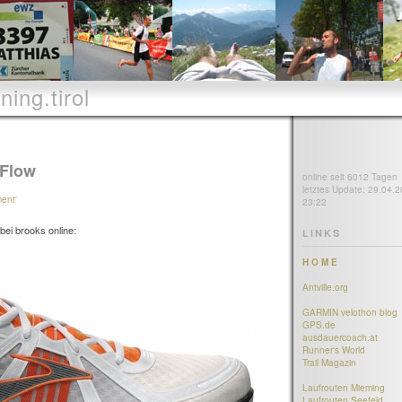
ning.tirol
eFlow
online seit 6012 Tagen
letztes Update: 29.04.2
ment
'
23:22
 bei brooks online:
LINKS
H O M E
Antville.org
GARMIN velothon blog
GPS.de
ausdauercoach.at
Runner's World
Trail Magazin
Laufrouten Mieming
Laufrouten Seefeld