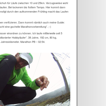
Schuh für Läufe zwischen 10 und 25km. Vorzugsweise wohl
gelaufen. Bei lockerem bis flottem Tempo. Hier kommt dann
günstigt durch den aufkommenden Frühling macht das Laufen
en verifizieren. Dann kommt nämlich auch meine Guide:
ht eine gscheite Marathonvorbereitung”. ;-)
esser einordnen zu können. Ich laufe mittlerweile seit 5
tionierter Hobbyläufer”. 39 Jahre, 192 cm, 80 kg,
0 Jahreskilometer. Marathon PB – 02:54.