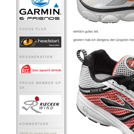
FOCUS PLUS
wirklich gutes teil.
gestern hab ich übrigens den jüngsten herr
REGENERATION
PROUD MEMBER OF
SK
KOMMENTARE
HAHA! du spukst hier noch