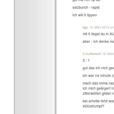
salzburch - rapid
ich will 0 tippen
dgs
, 10. März 2012 u
mit 0 liegst du in 
aber - ich denke ma
C.d.zitterwolf
, 10. Mä
3 : 1
gut das ich nich g
ich war ne minute z
mach das imma nac
ich mich geärgert 
zitterwölfen gildet 
bei antville fehlt w
stützstrumpf?