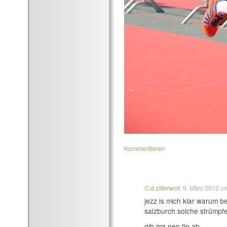
Kommentieren
C.d.zitterwolf
, 9. März 2012 
jezz is mich klar warum b
salzburch solche strümpf
gib ma nen tip ab