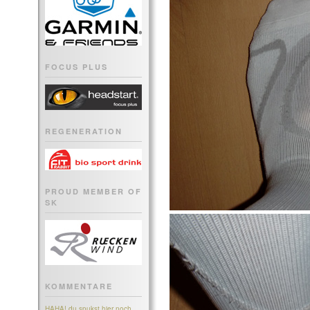
FOCUS PLUS
REGENERATION
PROUD MEMBER OF
SK
KOMMENTARE
HAHA! du spukst hier noch