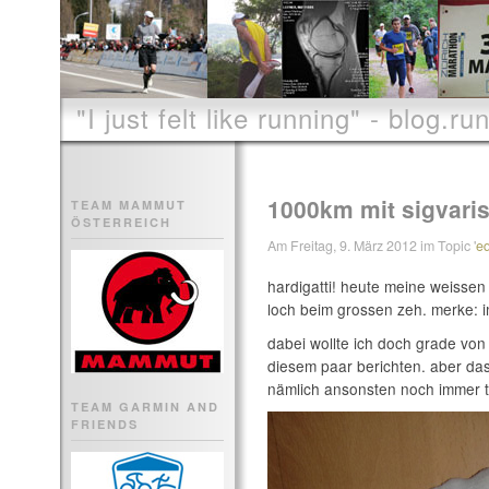
"I just felt like running" - blog.run
1000km mit sigvari
TEAM MAMMUT
ÖSTERREICH
Am Freitag, 9. März 2012 im Topic '
e
hardigatti! heute meine weissen s
loch beim grossen zeh. merke: 
dabei wollte ich doch grade vo
diesem paar berichten. aber das 
nämlich ansonsten noch immer 
TEAM GARMIN AND
FRIENDS