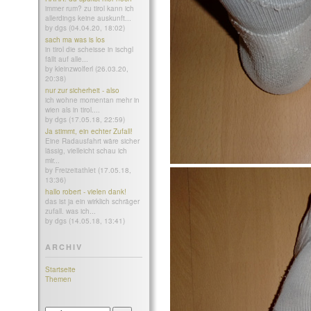
immer rum? zu tirol kann ich
allerdings keine auskunft...
by dgs (04.04.20, 18:02)
sach ma was is los
in tirol die scheisse in ischgl
fällt auf alle...
by kleinzwolferl (26.03.20,
20:38)
nur zur sicherheit - also
ich wohne momentan mehr in
wien als in tirol....
by dgs (17.05.18, 22:59)
Ja stimmt, ein echter Zufall!
Eine Radausfahrt wäre sicher
lässig, vielleicht schau ich
mir...
by Freizeitathlet (17.05.18,
13:36)
hallo robert - vielen dank!
das ist ja ein wirklich schräger
zufall. was ich...
by dgs (14.05.18, 13:41)
ARCHIV
Startseite
Themen