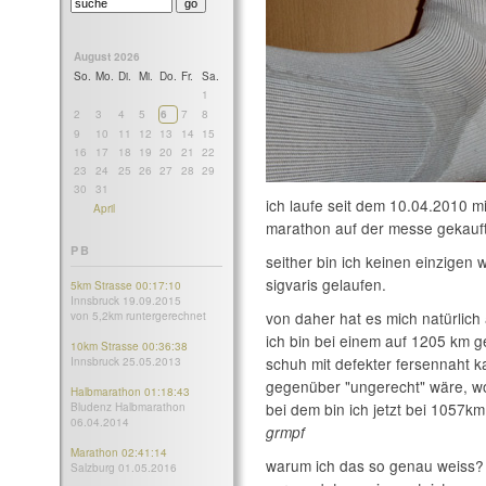
August 2026
So.
Mo.
Di.
Mi.
Do.
Fr.
Sa.
1
2
3
4
5
6
7
8
9
10
11
12
13
14
15
16
17
18
19
20
21
22
23
24
25
26
27
28
29
30
31
ich laufe seit dem 10.04.2010 m
April
marathon auf der messe gekauft
PB
seither bin ich keinen einzigen 
sigvaris gelaufen.
5km Strasse 00:17:10
Innsbruck 19.09.2015
von daher hat es mich natürlich 
von 5,2km runtergerechnet
ich bin bei einem auf 1205 km g
10km Strasse 00:36:38
schuh mit defekter fersennaht 
Innsbruck 25.05.2013
gegenüber "ungerecht" wäre, wo
Halbmarathon 01:18:43
bei dem bin ich jetzt bei 1057km
Bludenz Halbmarathon
06.04.2014
grmpf
Marathon 02:41:14
warum ich das so genau weiss? 
Salzburg 01.05.2016