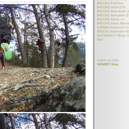
BROOKS PureFlow
BROOKS Ghost GTX
BROOKS Silver Bullet J
BROOKS Adrenaline G
BROOKS Trance 10
BROOKS Green Silenc
GARMIN Forerunner 3
BROOKS Adrenaline A
SALOMON XT Wings 1
Vest
verlinkt auf mich:
fitRABBIT Shop