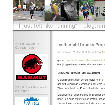
"I just felt like running" - blog.run
testbericht brooks Pure
TEAM MAMMUT
ÖSTERREICH
Am Samstag, 28. Apr. 2012 im Topic '
equip
gestern
auf der brooks-seite veröffentlicht
das ja irgendwann wieder löschen, wenn
BROOKS PureGrit - der Waldläufer
Gleichzeitig mit dem bereits getesteten
BR
gekauft. Allerdings verhinderte der viele
TEAM GARMIN AND
Winterschuh ist der PureGrit natürlich kein
FRIENDS
Mittlerweile ist auch bei uns in Tirol der
kann. Ich habe mir mit einer ersten Einsc
Eindruck war so sensationell, dass ich mic