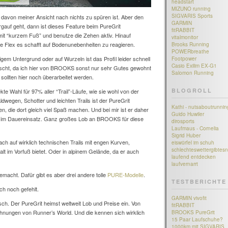
headstart
MIZUNO running
SIGVARIS Sports
davon meiner Ansicht nach nichts zu spüren ist. Aber den
GARMIN
ergauf geht, dann ist dieses Feature beim PureGrit
fitRABBIT
 mit “kurzem Fuß” und benutze die Zehen aktiv. Hinauf
vitalmonitor
e Flex es schafft auf Bodenunebenheiten zu reagieren.
Brooks Running
POWERbreathe
igem Untergrund oder auf Wurzeln ist das Profil leider schnell
Footpower
Casio Exilim EX-G1
rascht, da ich hier von BROOKS sonst nur sehr Gutes gewohnt
Salomon Running
 sollten hier noch überarbeitet werden.
BLOGROLL
kte Wahl für 97% aller “Trail”-Läufe, wie sie wohl von der
wegen, Schotter und leichten Trails ist der PureGrit
Kathi - nutsaboutrunnin
n, die dort gleich viel Spaß machen. Und bei mir ist er daher
Guido Huwiler
 im Dauereinsatz. Ganz großes Lob an BROOKS für diese
dirosports
Laufmaus - Cornelia
Sigrid Huber
ach auf wirklich technischen Trails mit engen Kurven,
eiswürfel im schuh
schlechteswettergibtesn
t im Vorfuß bietet. Oder in alpinem Gelände, da er auch
laufend entdecken
laufvernarrt
 gemacht. Dafür gibt es aber drei andere tolle
PURE-Modelle
.
TESTBERICHTE
h noch gefehlt.
GARMIN vivofit
isch. Der PureGrit heimst weltweit Lob und Preise ein. Von
fitRABBIT
ichnungen von Runner’s World. Und die kennen sich wirklich
BROOKS PureGrit
15 Paar Laufschuhe?
1000km mit SIGVARIS