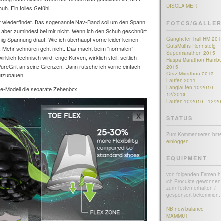
DISCLAIMER
h. Ein tolles Gefühl.
ht wiederfindet. Das sogenannte Nav-Band soll um den Spann
FOTOS/GALLER
t aber zumindest bei mir nicht. Wenn ich den Schuh geschnürt
nig Spannung drauf. Wie ich überhaupt vorne leider keinen
Ganghofer Trail HM 201
GutsMuths Rennsteig
Mehr schnüren geht nicht. Das macht beim “normalen”
Supermarathon 2015
klich technisch wird: enge Kurven, wirklich steil, seitlich
Haspa Marathon Hambu
reGrit an seine Grenzen. Dann rutsche ich vorne einfach
2015
Graz Marathon 2013
aufzubauen.
Laufen 2011
Langlaufen 10/2010 -
ure-Modell die separate Zehenbox.
12/2010
Laufen 10/2010 - 12/2
STATUS
Zum Kommentieren bitt
einloggen
.
EQUIPMENT
von folgenden Firmen 
ich Produkte gewonnen 
zum Testen erhalten /
gesponsert bekommen:
NB new balance
MAMMUT