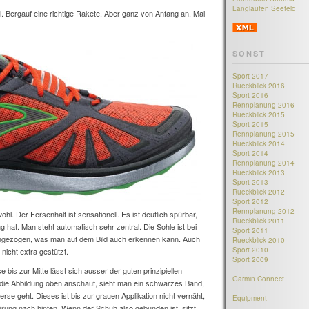
Langlaufen Seefeld
l. Bergauf eine richtige Rakete. Aber ganz von Anfang an. Mal
SONST
Sport 2017
Rueckblick 2016
Sport 2016
Rennplanung 2016
Rueckblick 2015
Sport 2015
Rennplanung 2015
Rueckblick 2014
Sport 2014
Rennplanung 2014
Rueckblick 2013
Sport 2013
Rueckblick 2012
Sport 2012
Rennplanung 2012
hl. Der Fersenhalt ist sensationell. Es ist deutlich spürbar,
Rueckblick 2011
hat. Man steht automatisch sehr zentral. Die Sohle ist bei
Sport 2011
hgezogen, was man auf dem Bild auch erkennen kann. Auch
Rueckblick 2010
Sport 2010
 nicht extra gestützt.
Sport 2009
 bis zur Mitte lässt sich ausser der guten prinzipiellen
Garmin Connect
 die Abbildung oben anschaut, sieht man ein schwarzes Band,
se geht. Dieses ist bis zur grauen Applikation nicht vernäht,
Equipment
ürung nach hinten. Wenn der Schuh also gebunden ist, sitzt