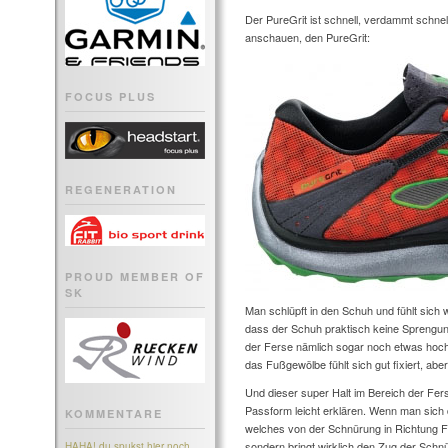
Der PureGrit ist schnell, verdammt schnel
anschauen, den PureGrit:
FOCUS PLUS
REGENERATION
PROUD MEMBER OF
SK
Man schlüpft in den Schuh und fühlt sich wo
dass der Schuh praktisch keine Sprengung 
der Ferse nämlich sogar noch etwas hoc
das Fußgewölbe fühlt sich gut fixiert, aber
Und dieser super Halt im Bereich der Ferse
Passform leicht erklären. Wenn man sich
KOMMENTARE
welches von der Schnürung in Richtung Fer
sondern bringt wirklich den Zug der Schn
HAHA! du spukst hier noch