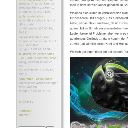
immer rum? zu tirol kann ich
man in dem Bereich super gehalten im Schu
allerdings keine auskunft...
by dgs (04.04.20, 18:02)
Welches sich leider im Vorfußbereich nic
sach ma was is los
für besseren Halt sorgen. Das funktionier
in tirol die scheisse in ischgl
habe, ist das Nav-Band lose, da ist zu we
fällt auf alle...
guten Halt im Schuh zusammenbekomme. 
by kleinzwolferl (26.03.20,
20:38)
Laufen keinerlei Probleme, aber wenn es wir
nur zur sicherheit - also
abfallendes Gelände … dann kommt der Pu
ich wohne momentan mehr in
zu viel, um wirklich direkt Kraft und Halt 
wien als in tirol....
by dgs (17.05.18, 22:59)
Wirklich gelungen finde ich bei diesem P
Ja stimmt, ein echter Zufall!
Eine Radausfahrt wäre sicher
lässig, vielleicht schau ich
mir...
by Freizeitathlet (17.05.18,
13:36)
hallo robert - vielen dank!
das ist ja ein wirklich schräger
zufall. was ich...
by dgs (14.05.18, 13:41)
ARCHIV
Startseite
Themen