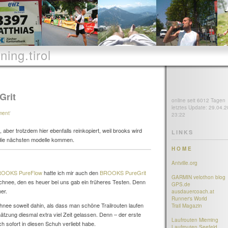
ning.tirol
Grit
online seit 6012 Tagen
letztes Update: 29.04.2
ment
'
23:22
, aber trotzdem hier ebenfalls reinkopiert, weil brooks wird
LINKS
 die nächsten modelle kommen.
H O M E
Antville.org
OOKS PureFlow
hatte ich mir auch den
BROOKS PureGrit
GARMIN velothon blog
 Schnee, den es heuer bei uns gab ein früheres Testen. Denn
GPS.de
er.
ausdauercoach.at
Runner's World
 Schnee soweit dahin, als dass man schöne Trailrouten laufen
Trail Magazin
hätzung diesmal extra viel Zeit gelassen. Denn – der erste
Laufrouten Mieming
h sofort in diesen Schuh verliebt habe.
Laufrouten Seefeld