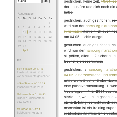
gestrichen. keine zeit.
13.04. pe
der haustüre und sich noch nie
habe.
August 2026
So.
Mo.
Di.
Mi.
Do.
Fr.
Sa.
gestrichen. auch gestrichen.
es
1
wird nun der
hamburg marathon
2
3
4
5
6
7
8
in kematen
dort bin ich auch noc
9
10
11
12
13
14
15
am 04.05. nichts ausgeht.
16
17
18
19
20
21
22
23
24
25
26
27
28
29
gestrichen. auch gestrichen.
es
30
31
wird nun der
hamburg marathon
April
st. pölten, olten ... ? sicher ei
PB
freund jojo besprechen.
gestrichen. ->
hamburg maratho
5km Strasse 00:17:10
Innsbruck 19.09.2015
04.05. österreichische und tirol
von 5,2km runtergerechnet
mittlerweile 2facher tiroler viz
10km Strasse 00:36:38
eine pflichtveranstaltung. 1. we
Innsbruck 25.05.2013
"restprogramm" für 2014 das trai
Halbmarathon 01:18:43
starte nur, wenn eine gscheite ze
Bludenz Halbmarathon
nicht. 2. hängt es wohl auch da
06.04.2014
momentan ist ein training super 
Marathon 02:41:14
spätestens da muss ich eh ents
Salzburg 01.05.2016