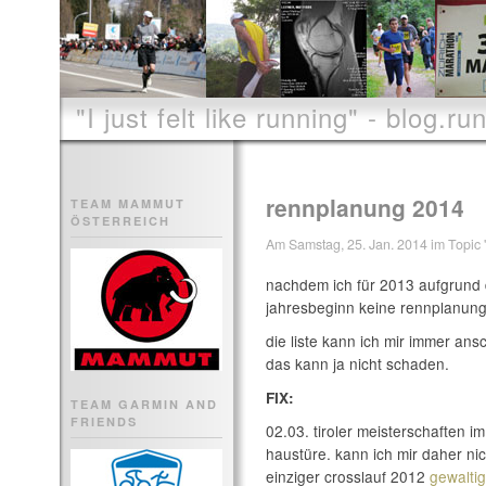
"I just felt like running" - blog.run
rennplanung 2014
TEAM MAMMUT
ÖSTERREICH
Am Samstag, 25. Jan. 2014 im Topic '
nachdem ich für 2013 aufgrund 
jahresbeginn keine rennplanung e
die liste kann ich mir immer ansc
das kann ja nicht schaden.
FIX:
TEAM GARMIN AND
FRIENDS
02.03. tiroler meisterschaften im
haustüre. kann ich mir daher ni
einziger crosslauf 2012
gewaltig