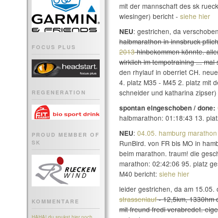
mit der mannschaft des sk ruec
wiesinger) bericht -
siehe hier
: gestrichen, da verschobe
NEU
halbmarathon in innsbruck pfli
FOCUS PLUS
2013
hinbekommen könnte. allerd
wirklich im tempotraining ... mal
den rhylauf in oberriet CH. neu
4. platz M35 - M45 2. platz mit
schneider und katharina zipser) 
REGENERATION
spontan eingeschoben / done:
halbmarathon: 01:18:43 13. plat
:
04.05. hamburg marathon
NEU
PROUD MEMBER OF
RunBird. von FR bis MO in hambu
SK
beim marathon. traum! die gesc
marathon: 02:42:06 95. platz ge
M40 bericht:
siehe hier
leider gestrichen, da am 15.05. 
strassenlauf
- 12,5km, 1330hm d
KOMMENTARE
mit freund fredi verabredet. eige
HAHA! du spukst hier noch