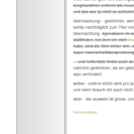
bergmarathon entfernt wie heu
und das war ja nicht so schlech
überraschung! - gestrichen. wen
family nachträglich zum 70er vo
übernachtung.
irgendwann im s
stattfinden, bei dem ich mich
he
habe, sind die 5km immer drin. 
super mannschaftsbesprechung
... und hoffentlich findet auch d
natürlich gestrichen, da am gle
also verhindert.
wobei - unterm strich sind pro 
und mehr brauch ich auch nicht
aber - die auswahl ist gross. und
Kommentieren