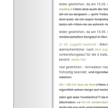
leider gestrichen, da am 15.05. 
stadtlauf
10km sind auch die tiro
ich eh zu langsam ... geht "neb
dem auto. ist ein super tempotrai
bolze ich 10km nie so schnell. 
leider gestrichen, da am 15.05. 
meisterschaften berglauf in itter
21.06. zugspitz basetrail
- 36km 
wahrscheinlicher. nach
dem supe
vorbereitungslauf für die 4 trails
bericht:
siehe hier
rest gestrichen - rennsaison n
frühzeitig beendet.
und irgendwa
machen.
03. - 05.10. tour de tirol
(10km, b
eigentlich schon lange auf meine
oder gar was "exotisches"? da k
überreden. ;-)
19.10. amsterda
mehr als nur geil. vom trainings