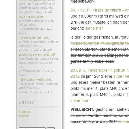
mal schauen.
immer rum? zu tirol kann ich
allerdings keine auskunft...
09. - 12.07. 4trails garmisch - 
by dgs (04.04.20, 18:02)
und 10.000hm i gfrei mi! wird ei
sach ma was is los
in tirol die scheisse in ischgl
leider musste ich nach dem
DNF:
fällt auf alle...
bericht:
siehe hier
by kleinzwolferl (26.03.20,
20:38)
leider, leider gestrichen. laufpa
nur zur sicherheit - also
ich wohne momentan mehr in
meisterschaften im bergmarath
wien als in tirol....
einfach starten. stand schon la
by dgs (17.05.18, 22:59)
der familienurlaub dahingehend 
Ja stimmt, ein echter Zufall!
Eine Radausfahrt wäre sicher
ganze family dabei sein.
lässig, vielleicht schau ich
mir...
20.09. 3. innsbrucker nightrun 
by Freizeitathlet (17.05.18,
13:36)
2012
im jahr 2013 eine
super ve
hallo robert - vielen dank!
und eines meiner besten renne
das ist ja ein wirklich schräger
platz männer 4. platz M40 tirole
zufall. was ich...
by dgs (14.05.18, 13:41)
männer 3. platz M40 1. platz mi
siehe hier
ARCHIV
gestrichen. siehe
VIELLEICHT:
Startseite
schneller werden möchte, wären 
Themen
ausserdem war wels 2011
ein e