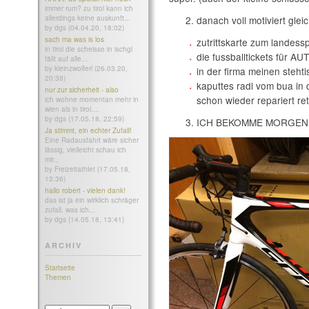
immer rum? zu tirol kann ich
allerdings keine auskunft...
danach voll motiviert glei
by dgs (04.04.20, 18:02)
sach ma was is los
zutrittskarte zum landess
in tirol die scheisse in ischgl
die fussballtickets für AU
fällt auf alle...
by kleinzwolferl (26.03.20,
in der firma meinen steht
20:38)
kaputtes radl vom bua in
nur zur sicherheit - also
schon wieder repariert re
ich wohne momentan mehr in
wien als in tirol....
by dgs (17.05.18, 22:59)
ICH BEKOMME MORGEN 
Ja stimmt, ein echter Zufall!
Eine Radausfahrt wäre sicher
lässig, vielleicht schau ich
mir...
by Freizeitathlet (17.05.18,
13:36)
hallo robert - vielen dank!
das ist ja ein wirklich schräger
zufall. was ich...
by dgs (14.05.18, 13:41)
ARCHIV
Startseite
Themen