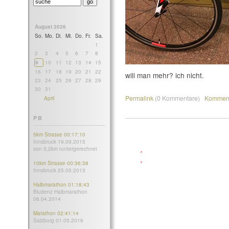
August 2026
So.
Mo.
Di.
Mi.
Do.
Fr.
Sa.
1
2
3
4
5
6
7
8
9
10
11
12
13
14
15
16
17
18
19
20
21
22
will man mehr? ich nicht.
23
24
25
26
27
28
29
30
31
Permalink
(0 Kommentare)
Komment
April
PB
5km Strasse 00:17:10
Innsbruck 19.09.2015
von 5,2km runtergerechnet
10km Strasse 00:36:38
Innsbruck 25.05.2013
Halbmarathon 01:18:43
Bludenz Halbmarathon
06.04.2014
Marathon 02:41:14
Salzburg 01.05.2016