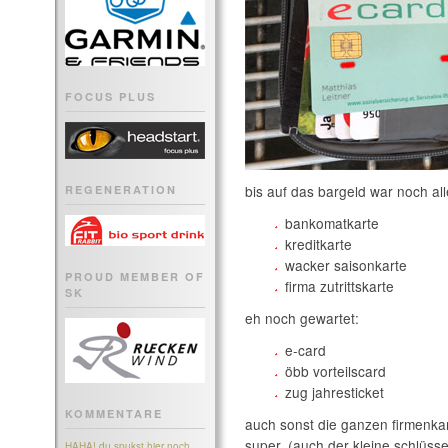
FOCUS PLUS
bis auf das bargeld war noch alle
REGENERATION
bankomatkarte
kreditkarte
wacker saisonkarte
PROUD MEMBER OF
firma zutrittskarte
SK
eh noch gewartet:
e-card
öbb vorteilscard
zug jahresticket
KOMMENTARE
auch sonst die ganzen firmenka
super. (auch der kleine schlüsse
HAHA! du spukst hier noch