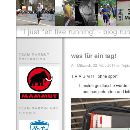
"I just felt like running" - blog.run
was für ein tag!
TEAM MAMMUT
ÖSTERREICH
Am Mittwoch, 22. März 2017 im Topic 
T R A U M ! ! ! ohne sport.
meine geldtasche wurde 
postbus gefunden und ich
TEAM GARMIN AND
FRIENDS