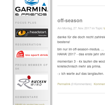
off-season
FOCUS PLUS
Am Montag, 27. Nov. 2017 im Topic '
o
danke für die doch recht zahlreic
bestens!
REGENERATION
bin nur im off-season-modus. ...
HAHA! 2017 - das erste jahr ohn
momentan 3 - 4x laufen die woc
PROUD MEMBER OF
knietechnisch mehr als prima.
SK
-> ich warte auf das langlaufen. i
Permalink
(0 Kommentare)
Komment
KOMMENTARE
HAHA! du spukst hier noch