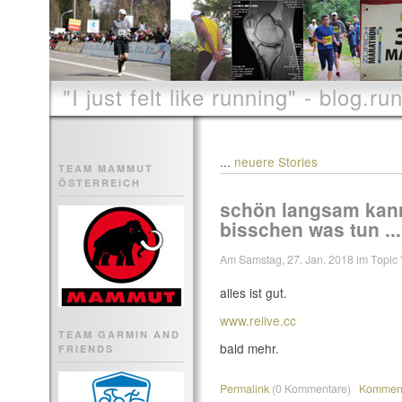
"I just felt like running" - blog.run
...
neuere Stories
TEAM MAMMUT
ÖSTERREICH
schön langsam kann 
bisschen was tun ...
Am Samstag, 27. Jan. 2018 im Topic '
alles ist gut.
www.relive.cc
TEAM GARMIN AND
bald mehr.
FRIENDS
Permalink
(0 Kommentare)
Komment