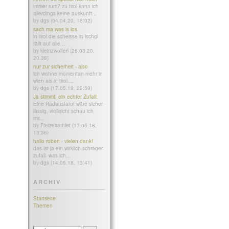
immer rum? zu tirol kann ich
allerdings keine auskunft...
by dgs (04.04.20, 18:02)
sach ma was is los
in tirol die scheisse in ischgl
fällt auf alle...
by kleinzwolferl (26.03.20,
20:38)
nur zur sicherheit - also
ich wohne momentan mehr in
wien als in tirol....
by dgs (17.05.18, 22:59)
Ja stimmt, ein echter Zufall!
Eine Radausfahrt wäre sicher
lässig, vielleicht schau ich
mir...
by Freizeitathlet (17.05.18,
13:36)
hallo robert - vielen dank!
das ist ja ein wirklich schräger
zufall. was ich...
by dgs (14.05.18, 13:41)
ARCHIV
Startseite
Themen