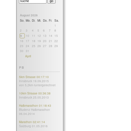
August 2026
So.
Mo.
Di.
Mi.
Do.
Fr.
Sa.
1
2
3
4
5
6
7
8
9
10
11
12
13
14
15
16
17
18
19
20
21
22
23
24
25
26
27
28
29
30
31
April
PB
5km Strasse 00:17:10
Innsbruck 19.09.2015
von 5,2km runtergerechnet
10km Strasse 00:36:38
Innsbruck 25.05.2013
Halbmarathon 01:18:43
Bludenz Halbmarathon
06.04.2014
Marathon 02:41:14
Salzburg 01.05.2016