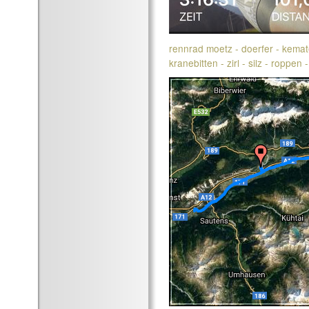
rennrad moetz - doerfer - kemat
kranebitten - zirl - silz - roppen 