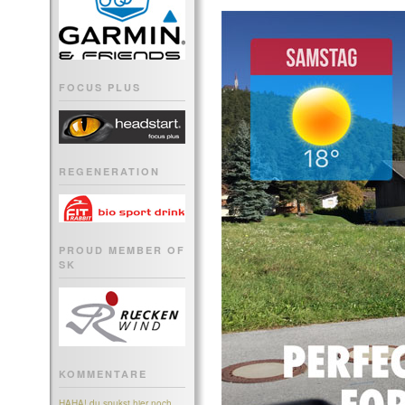
FOCUS PLUS
REGENERATION
PROUD MEMBER OF
SK
KOMMENTARE
HAHA! du spukst hier noch