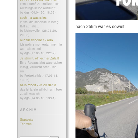
immer rum? zu tirol kann ich
allerdings keine auskunft...
by dgs (04.04.20, 18:02)
sach ma was is los
in tirol die scheisse in ischgl
nach 25km war es soweit.
fällt auf alle...
by kleinzwolferl (26.03.20,
20:38)
nur zur sicherheit - also
ich wohne momentan mehr in
wien als in tirol....
by dgs (17.05.18, 22:59)
Ja stimmt, ein echter Zufall!
Eine Radausfahrt wäre sicher
lässig, vielleicht schau ich
mir...
by Freizeitathlet (17.05.18,
13:36)
hallo robert - vielen dank!
das ist ja ein wirklich schräger
zufall. was ich...
by dgs (14.05.18, 13:41)
ARCHIV
Startseite
Themen