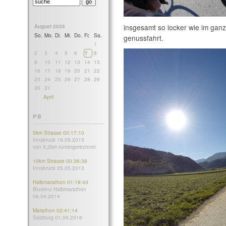
insgesamt so locker wie im ganz
August 2026
So.
Mo.
Di.
Mi.
Do.
Fr.
Sa.
genussfahrt.
1
2
3
4
5
6
7
8
9
10
11
12
13
14
15
16
17
18
19
20
21
22
23
24
25
26
27
28
29
30
31
April
PB
5km Strasse 00:17:10
Innsbruck 19.09.2015
von 5,2km runtergerechnet
10km Strasse 00:36:38
Innsbruck 25.05.2013
Halbmarathon 01:18:43
Bludenz Halbmarathon
06.04.2014
Marathon 02:41:14
Salzburg 01.05.2016