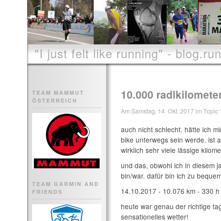
"I just felt like running" - blog.run
10.000 radlkilometer
TEAM MAMMUT
ÖSTERREICH
Am Samstag, 14. Okt. 2017 im Topic '
auch nicht schlecht. hätte ich m
bike unterwegs sein werde. ist a
wirklich sehr viele lässige kilom
und das, obwohl ich in diesem j
bin/war. dafür bin ich zu bequ
TEAM GARMIN AND
14.10.2017 - 10.076 km - 330 h 
FRIENDS
heute war genau der richtige ta
sensationelles wetter!