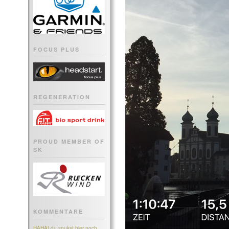
FOCUS PLUS
REGENERATION
PROUD MEMBER OF
SK
KOMMENTARE
HAHA! du spukst hier noch