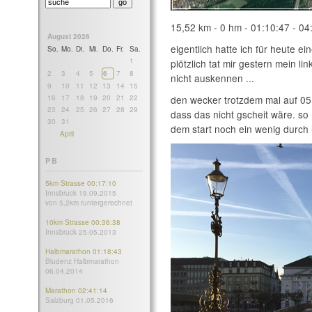
15,52 km - 0 hm - 01:10:47 - 04
August 2026
eigentlich hatte ich für heute e
So.
Mo.
Di.
Mi.
Do.
Fr.
Sa.
1
plötzlich tat mir gestern mein li
2
3
4
5
6
7
8
nicht auskennen ...
9
10
11
12
13
14
15
16
17
18
19
20
21
22
den wecker trotzdem mal auf 05:5
23
24
25
26
27
28
29
dass das nicht gscheit wäre. so
30
31
dem start noch ein wenig durch 
April
PB
5km Strasse 00:17:10
Innsbruck 19.09.2015
von 5,2km runtergerechnet
10km Strasse 00:36:38
Innsbruck 25.05.2013
Halbmarathon 01:18:43
Bludenz Halbmarathon
06.04.2014
Marathon 02:41:14
Salzburg 01.05.2016