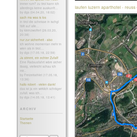
immer rum? zu tirol kann ich
laufen luzern aparthotel - reuss 
allerdings keine auskunft...
by dgs (04.04.20, 18:02)
sach ma was is los
in tirol die scheisse in ischgl
fällt auf alle...
by kleinzwolferl (26.03.20,
20:38)
nur zur sicherheit - also
ich wohne momentan mehr in
wien als in tirol....
by dgs (17.05.18, 22:59)
Ja stimmt, ein echter Zufall!
Eine Radausfahrt wäre sicher
lässig, vielleicht schau ich
mir...
by Freizeitathlet (17.05.18,
13:36)
hallo robert - vielen dank!
das ist ja ein wirklich schräger
zufall. was ich...
by dgs (14.05.18, 13:41)
ARCHIV
Startseite
Themen