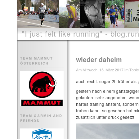
"I just felt like running" - blog.run
wieder daheim
TEAM MAMMUT
ÖSTERREICH
Am Mittwoch, 15. März 2017 im Topic 
auch recht. sogar 2h früher als 
gestern nach einem ganztägigen
gelaufen. sehr angenehm, wenn 
hartes training ansteht, sondern
traben kann. so gesehen hat mic
TEAM GARMIN AND
zusätzlich unter druck gesetzt.
FRIENDS