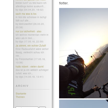
flotter.
immer rum? zu tirol kann ich
allerdings keine auskunft...
by dgs (04.04.20, 18:02)
sach ma was is los
in tirol die scheisse in ischgl
fällt auf alle...
by kleinzwolferl (26.03.20,
20:38)
nur zur sicherheit - also
ich wohne momentan mehr in
wien als in tirol....
by dgs (17.05.18, 22:59)
Ja stimmt, ein echter Zufall!
Eine Radausfahrt wäre sicher
lässig, vielleicht schau ich
mir...
by Freizeitathlet (17.05.18,
13:36)
hallo robert - vielen dank!
das ist ja ein wirklich schräger
zufall. was ich...
by dgs (14.05.18, 13:41)
ARCHIV
Startseite
Themen