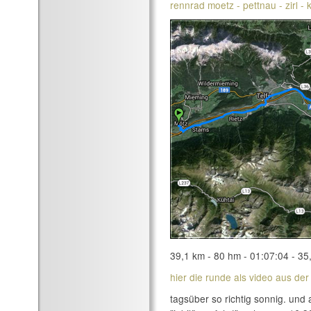
rennrad moetz - pettnau - zirl -
39,1 km - 80 hm - 01:07:04 - 35
hier die runde als video aus der
tagsüber so richtig sonnig. und