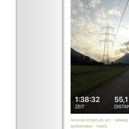
rennrad innsbruck arz - radweg -
apfelstrasse - moetz