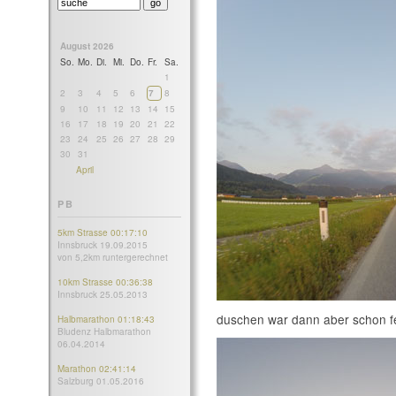
August 2026
So.
Mo.
Di.
Mi.
Do.
Fr.
Sa.
1
2
3
4
5
6
7
8
9
10
11
12
13
14
15
16
17
18
19
20
21
22
23
24
25
26
27
28
29
30
31
April
PB
5km Strasse 00:17:10
Innsbruck 19.09.2015
von 5,2km runtergerechnet
10km Strasse 00:36:38
Innsbruck 25.05.2013
duschen war dann aber schon fe
Halbmarathon 01:18:43
Bludenz Halbmarathon
06.04.2014
Marathon 02:41:14
Salzburg 01.05.2016