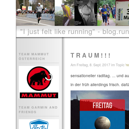
"I just felt like running" - blog.run
T R A U M ! ! !
TEAM MAMMUT
ÖSTERREICH
Am Freitag, 8. Sept. 2017 im Topic '
r
sensationeller radltag. ... und 
in der früh allerdings frisch. daf
TEAM GARMIN AND
FRIENDS