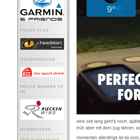
FOCUS PLUS
REGENERATION
PROUD MEMBER OF
SK
eine zeit lang geht's noch. spät
früh aber mit dem zug fahren. s
KOMMENTARE
momentan allerdings ist es cool,
HAHA! du spukst hier noch