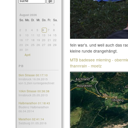
August 2026
So.
Mo.
Di.
Mi.
Do.
Fr.
Sa.
1
2
3
4
5
6
7
8
9
10
11
12
13
14
15
16
17
18
19
20
21
22
fein war's. und weil auch das r
23
24
25
26
27
28
29
30
31
kleine runde drangehängt.
April
MTB badesee mieming - obermiemi
thannrain - moetz
PB
5km Strasse 00:17:10
Innsbruck 19.09.2015
von 5,2km runtergerechnet
10km Strasse 00:36:38
Innsbruck 25.05.2013
Halbmarathon 01:18:43
Bludenz Halbmarathon
06.04.2014
Marathon 02:41:14
Salzburg 01.05.2016