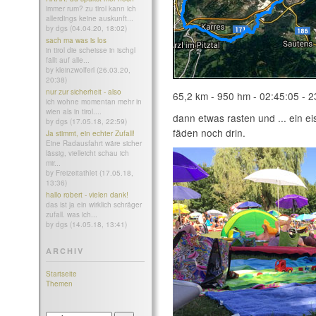
immer rum? zu tirol kann ich
allerdings keine auskunft...
by dgs (04.04.20, 18:02)
sach ma was is los
in tirol die scheisse in ischgl
fällt auf alle...
by kleinzwolferl (26.03.20,
20:38)
nur zur sicherheit - also
65,2 km - 950 hm - 02:45:05 - 2
ich wohne momentan mehr in
wien als in tirol....
dann etwas rasten und ... ein e
by dgs (17.05.18, 22:59)
fäden noch drin.
Ja stimmt, ein echter Zufall!
Eine Radausfahrt wäre sicher
lässig, vielleicht schau ich
mir...
by Freizeitathlet (17.05.18,
13:36)
hallo robert - vielen dank!
das ist ja ein wirklich schräger
zufall. was ich...
by dgs (14.05.18, 13:41)
ARCHIV
Startseite
Themen