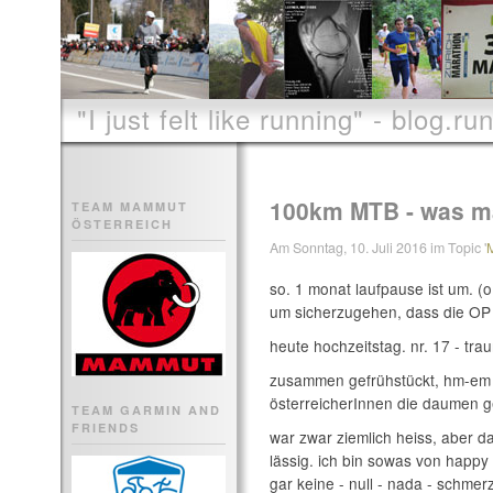
"I just felt like running" - blog.run
100km MTB - was m
TEAM MAMMUT
ÖSTERREICH
Am Sonntag, 10. Juli 2016 im Topic '
so. 1 monat laufpause ist um. (o
um sicherzugehen, dass die OP s
heute hochzeitstag. nr. 17 - trau
zusammen gefrühstückt, hm-em
österreicherInnen die daumen g
TEAM GARMIN AND
FRIENDS
war zwar ziemlich heiss, aber da
lässig. ich bin sowas von happy
gar keine - null - nada - schmer