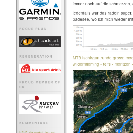
immer noch auf die schmerzen, d
jedenfalls war das radeln super
badesee, wo ich mich wieder mit
FOCUS PLUS
REGENERATION
MTB tschirgantrunde gross: moetz
wildermieming - telfs - moritzen
PROUD MEMBER OF
SK
KOMMENTARE
HAHA! du spukst hier noch