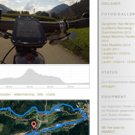
DISCLAIMER
FOTOS/GALLER
Ganghofer Trail HM 201
GutsMuths Rennsteig
Supermarathon 2015
Haspa Marathon Hambu
2015
Graz Marathon 2013
Laufen 2011
Langlaufen 10/2010 -
12/2010
Laufen 10/2010 - 12/2
STATUS
Zum Kommentieren bitt
einloggen
.
zkasten - wildermieming - telfs - moetz
EQUIPMENT
von folgenden Firmen 
ich Produkte gewonnen 
zum Testen erhalten /
gesponsert bekommen:
NB new balance
MAMMUT