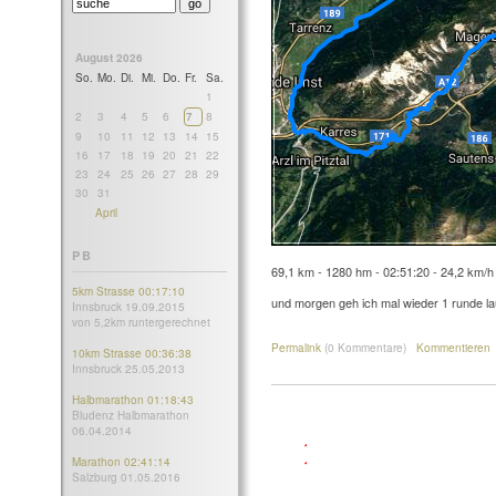
August 2026
So.
Mo.
Di.
Mi.
Do.
Fr.
Sa.
1
2
3
4
5
6
7
8
9
10
11
12
13
14
15
16
17
18
19
20
21
22
23
24
25
26
27
28
29
30
31
April
PB
69,1 km - 1280 hm - 02:51:20 - 24,2 km/h
5km Strasse 00:17:10
und morgen geh ich mal wieder 1 runde lau
Innsbruck 19.09.2015
von 5,2km runtergerechnet
Permalink
(0 Kommentare)
Kommentieren
10km Strasse 00:36:38
Innsbruck 25.05.2013
Halbmarathon 01:18:43
Bludenz Halbmarathon
06.04.2014
Marathon 02:41:14
Salzburg 01.05.2016