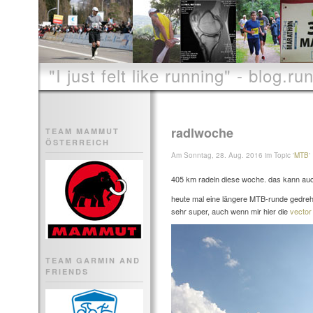
"I just felt like running" - blog.run
radlwoche
TEAM MAMMUT
ÖSTERREICH
Am Sonntag, 28. Aug. 2016 im Topic '
MTB
'
405 km radeln diese woche. das kann auch
heute mal eine längere MTB-runde gedre
sehr super, auch wenn mir hier die
vector
TEAM GARMIN AND
FRIENDS