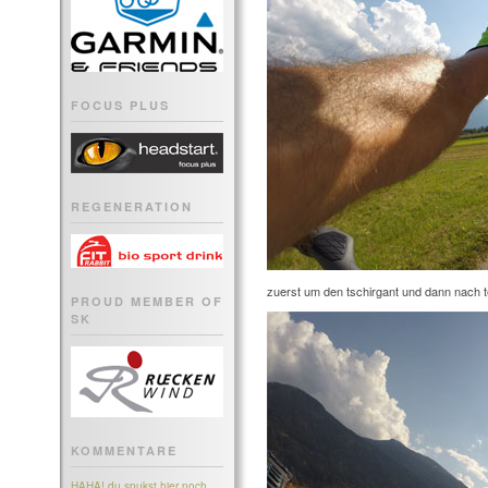
FOCUS PLUS
REGENERATION
zuerst um den tschirgant und dann nach tel
PROUD MEMBER OF
SK
KOMMENTARE
HAHA! du spukst hier noch