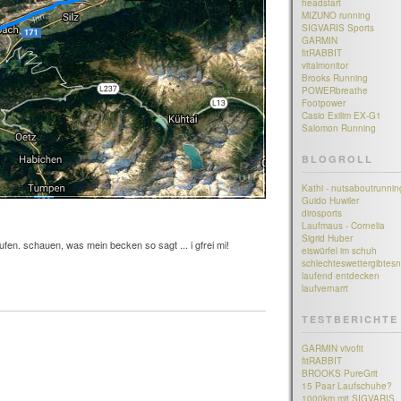
headstart
MIZUNO running
SIGVARIS Sports
GARMIN
fitRABBIT
vitalmonitor
Brooks Running
POWERbreathe
Footpower
Casio Exilim EX-G1
Salomon Running
BLOGROLL
Kathi - nutsaboutrunnin
Guido Huwiler
dirosports
Laufmaus - Cornelia
Sigrid Huber
fen. schauen, was mein becken so sagt ... i gfrei mi!
eiswürfel im schuh
schlechteswettergibtesn
laufend entdecken
laufvernarrt
TESTBERICHTE
GARMIN vivofit
fitRABBIT
BROOKS PureGrit
15 Paar Laufschuhe?
1000km mit SIGVARIS