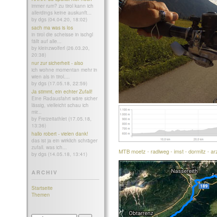
immer rum? zu tirol kann ich
allerdings keine auskunft...
by dgs (04.04.20, 18:02)
sach ma was is los
in tirol die scheisse in ischgl
fällt auf alle...
by kleinzwolferl (26.03.20,
20:38)
nur zur sicherheit - also
ich wohne momentan mehr in
wien als in tirol....
by dgs (17.05.18, 22:59)
Ja stimmt, ein echter Zufall!
Eine Radausfahrt wäre sicher
lässig, vielleicht schau ich
mir...
by Freizeitathlet (17.05.18,
13:36)
hallo robert - vielen dank!
das ist ja ein wirklich schräger
zufall. was ich...
MTB moetz - radlweg - imst - dormitz - ar
by dgs (14.05.18, 13:41)
ARCHIV
Startseite
Themen