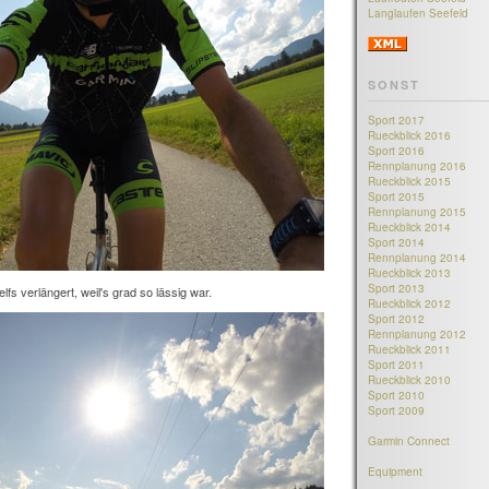
Langlaufen Seefeld
SONST
Sport 2017
Rueckblick 2016
Sport 2016
Rennplanung 2016
Rueckblick 2015
Sport 2015
Rennplanung 2015
Rueckblick 2014
Sport 2014
Rennplanung 2014
Rueckblick 2013
Sport 2013
fs verlängert, weil's grad so lässig war.
Rueckblick 2012
Sport 2012
Rennplanung 2012
Rueckblick 2011
Sport 2011
Rueckblick 2010
Sport 2010
Sport 2009
Garmin Connect
Equipment