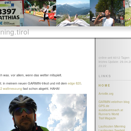
ning.tirol
online seit 6012 Tagen
letztes Update: 29.04.2
23:22
 was. vor allem, wenn das wetter mitspielt.
LINKS
ht. in meinem neuen GARMIN-trikot und mit dem
edge 820
.
H O M E
 2 wattmessung
fast schon abgeht. HAHA!
Antville.org
GARMIN velothon blog
GPS.de
ausdauercoach.at
Runner's World
Trail Magazin
Laufrouten Mieming
Laufrouten Seefeld