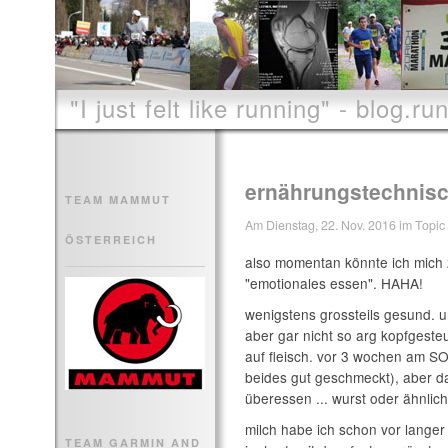
"I just felt like running" - blog.run
ernährungstechnisc
TEAM MAMMUT
Am Dienstag, 22. Nov. 2016 im Topic 
ÖSTERREICH
also momentan könnte ich mich z
"emotionales essen". HAHA!
wenigstens grossteils gesund. un
aber gar nicht so arg kopfgeste
auf fleisch. vor 3 wochen am SO
beides gut geschmeckt), aber da
überessen ... wurst oder ähnlic
milch habe ich schon vor langer 
TEAM GARMIN AND