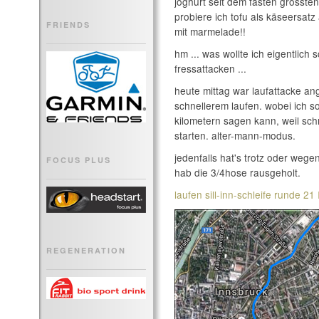
joghurt seit dem fasten grössten
probiere ich tofu als käseersatz 
FRIENDS
mit marmelade!!
hm ... was wollte ich eigentlich
fressattacken ...
heute mittag war laufattacke an
schnellerem laufen. wobei ich 
kilometern sagen kann, weil schn
starten. alter-mann-modus.
jedenfalls hat's trotz oder weg
FOCUS PLUS
hab die 3/4hose rausgeholt.
laufen sill-inn-schleife runde 2
REGENERATION