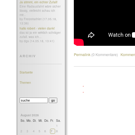
Ja stimmt, ein echter Zufall!
Eine Radausfahrt wäre sicher
lässig, vielleicht schau ich
mir...
by Freizeitathlet (17.05.18,
13:36)
hallo robert - vielen dank!
das ist ja ein wirklich schräger
zufall. was ich...
by dgs (14.05.18, 13:41)
Permalink
(0 Kommentare)
Komment
ARCHIV
Startseite
Themen
August 2026
So.
Mo.
Di.
Mi.
Do.
Fr.
Sa.
1
2
3
4
5
6
7
8