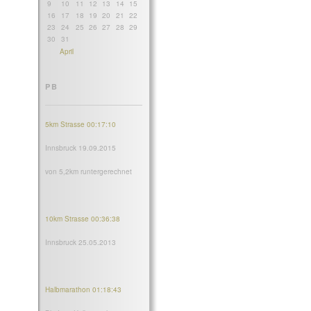
9
10
11
12
13
14
15
16
17
18
19
20
21
22
23
24
25
26
27
28
29
30
31
April
PB
5km Strasse 00:17:10
Innsbruck 19.09.2015
von 5,2km runtergerechnet
10km Strasse 00:36:38
Innsbruck 25.05.2013
Halbmarathon 01:18:43