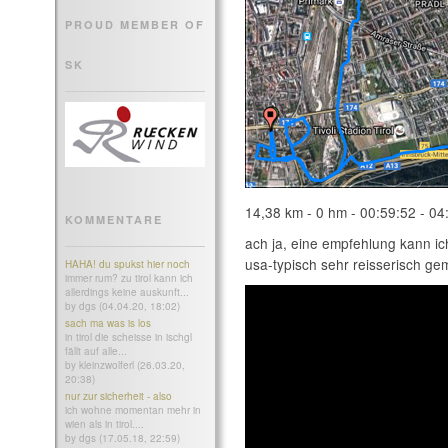
PROUD MEMBER OF
SK
14,38 km - 0 hm - 00:59:52 - 04
KOMMENTARE
ach ja, eine empfehlung kann ic
usa-typisch sehr reisserisch gem
HAHA! du spukst hier noch
immer rum? zu tirol kann ich
allerdings keine auskunft...
by dgs (04.04.20, 18:02)
sach ma was is los
in tirol die scheisse in ischgl
fällt auf alle...
by kleinzwolferl (26.03.20,
20:38)
nur zur sicherheit - also
ich wohne momentan mehr in
wien als in tirol....
by dgs (17.05.18, 22:59)