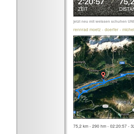
jetzt neu mit weissen schuhen UN
rennrad moetz - doerfer - michelf
75,2 km - 290 hm - 02:20:57 - 3