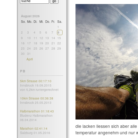
August 2026
So.
Mo.
Di.
Mi.
Do.
Fr.
Sa.
1
2
3
4
5
6
7
8
9
10
11
12
13
14
15
16
17
18
19
20
21
22
23
24
25
26
27
28
29
30
31
April
PB
5km Strasse 00:17:10
Innsbruck 19.09.2015
von 5,2km runtergerechnet
10km Strasse 00:36:38
Innsbruck 25.05.2013
Halbmarathon 01:18:43
Bludenz Halbmarathon
06.04.2014
die lacken liessen sich aber all
Marathon 02:41:14
temperatur angenehm und nur w
Salzburg 01.05.2016