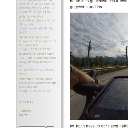
heute kein gemeinsames frühstü
immer rum? zu tirol kann ich
gegessen und los.
allerdings keine auskunft...
by dgs (04.04.20, 18:02)
sach ma was is los
in tirol die scheisse in ischgl
fällt auf alle...
by kleinzwolferl (26.03.20,
20:38)
nur zur sicherheit - also
ich wohne momentan mehr in
wien als in tirol....
by dgs (17.05.18, 22:59)
Ja stimmt, ein echter Zufall!
Eine Radausfahrt wäre sicher
lässig, vielleicht schau ich
mir...
by Freizeitathlet (17.05.18,
13:36)
hallo robert - vielen dank!
das ist ja ein wirklich schräger
zufall. was ich...
by dgs (14.05.18, 13:41)
ARCHIV
Startseite
Themen
tw. noch nass. in der nacht hatte