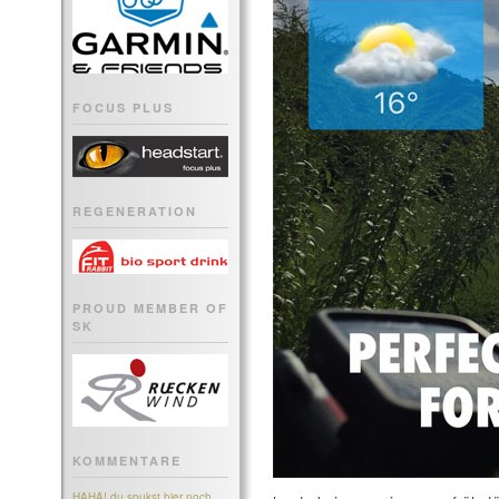
FOCUS PLUS
REGENERATION
PROUD MEMBER OF
SK
KOMMENTARE
HAHA! du spukst hier noch