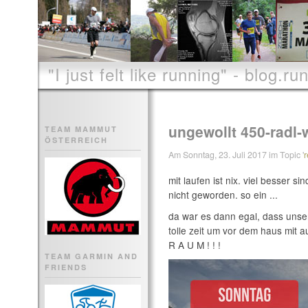
"I just felt like running" - blog.run
ungewollt 450-radl-
TEAM MAMMUT
ÖSTERREICH
Am Sonntag, 23. Juli 2017 im Topic '
mit laufen ist nix. viel besser 
nicht geworden. so ein ...
da war es dann egal, dass unse
tolle zeit um vor dem haus mit 
R A U M ! ! !
TEAM GARMIN AND
FRIENDS