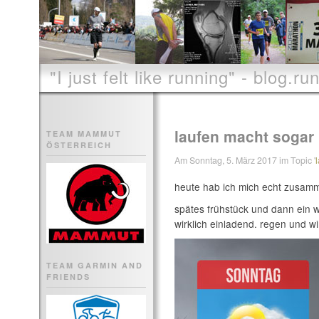
"I just felt like running" - blog.run
laufen macht sogar
TEAM MAMMUT
ÖSTERREICH
Am Sonntag, 5. März 2017 im Topic '
heute hab ich mich echt zusam
spätes frühstück und dann ein 
wirklich einladend. regen und wi
TEAM GARMIN AND
FRIENDS