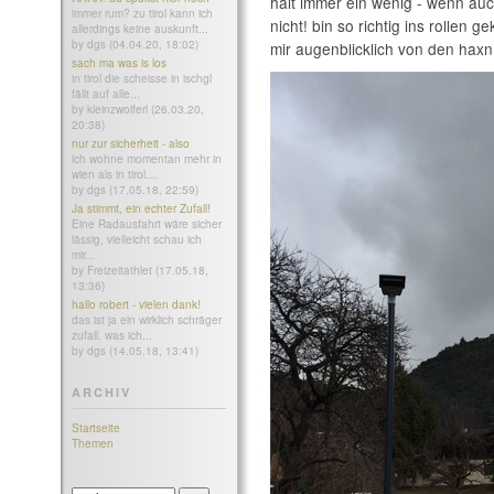
halt immer ein wenig - wenn auc
immer rum? zu tirol kann ich
nicht! bin so richtig ins rollen
allerdings keine auskunft...
by dgs (04.04.20, 18:02)
mir augenblicklich von den haxn
sach ma was is los
in tirol die scheisse in ischgl
fällt auf alle...
by kleinzwolferl (26.03.20,
20:38)
nur zur sicherheit - also
ich wohne momentan mehr in
wien als in tirol....
by dgs (17.05.18, 22:59)
Ja stimmt, ein echter Zufall!
Eine Radausfahrt wäre sicher
lässig, vielleicht schau ich
mir...
by Freizeitathlet (17.05.18,
13:36)
hallo robert - vielen dank!
das ist ja ein wirklich schräger
zufall. was ich...
by dgs (14.05.18, 13:41)
ARCHIV
Startseite
Themen