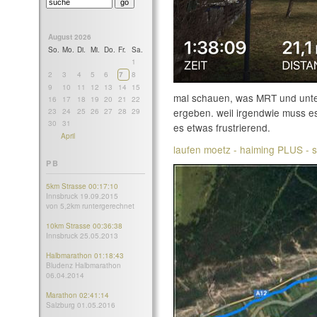
August 2026
So.
Mo.
Di.
Mi.
Do.
Fr.
Sa.
1
2
3
4
5
6
7
8
9
10
11
12
13
14
15
mal schauen, was MRT und unt
16
17
18
19
20
21
22
ergeben. weil irgendwie muss es
23
24
25
26
27
28
29
30
31
es etwas frustrierend.
April
laufen moetz - haiming PLUS - 
PB
5km Strasse 00:17:10
Innsbruck 19.09.2015
von 5,2km runtergerechnet
10km Strasse 00:36:38
Innsbruck 25.05.2013
Halbmarathon 01:18:43
Bludenz Halbmarathon
06.04.2014
Marathon 02:41:14
Salzburg 01.05.2016