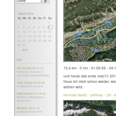
August 2026
So.
Mo.
Di.
Mi.
Do.
Fr.
Sa.
1
2
3
4
5
6
7
8
9
10
11
12
13
14
15
16
17
18
19
20
21
22
23
24
25
26
27
28
29
30
31
April
PB
15,4 km - 0 hm - 01:05:59 - 04:
5km Strasse 00:17:10
Innsbruck 19.09.2015
und heute das erste mal(!!!) 201
von 5,2km runtergerechnet
freue ich mich schon wieder, w
10km Strasse 00:36:38
stehen wird.
Innsbruck 25.05.2013
Halbmarathon 01:18:43
rennrad moetz - pettnau - zirl -
Bludenz Halbmarathon
06.04.2014
Marathon 02:41:14
Salzburg 01.05.2016