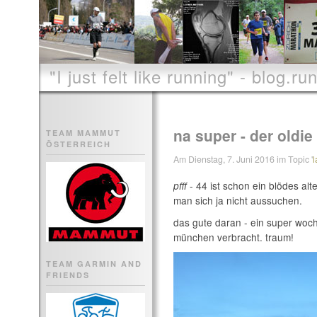
"I just felt like running" - blog.run
na super - der oldie
TEAM MAMMUT
ÖSTERREICH
Am Dienstag, 7. Juni 2016 im Topic '
l
- 44 ist schon ein blödes alt
pfff
man sich ja nicht aussuchen.
das gute daran - ein super wo
münchen verbracht. traum!
TEAM GARMIN AND
FRIENDS