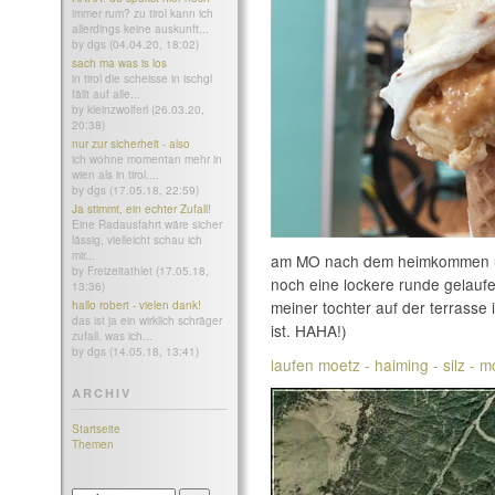
immer rum? zu tirol kann ich
allerdings keine auskunft...
by dgs (04.04.20, 18:02)
sach ma was is los
in tirol die scheisse in ischgl
fällt auf alle...
by kleinzwolferl (26.03.20,
20:38)
nur zur sicherheit - also
ich wohne momentan mehr in
wien als in tirol....
by dgs (17.05.18, 22:59)
Ja stimmt, ein echter Zufall!
Eine Radausfahrt wäre sicher
lässig, vielleicht schau ich
mir...
am MO nach dem heimkommen u
by Freizeitathlet (17.05.18,
noch eine lockere runde gelauf
13:36)
meiner tochter auf der terrasse
hallo robert - vielen dank!
das ist ja ein wirklich schräger
ist. HAHA!)
zufall. was ich...
by dgs (14.05.18, 13:41)
laufen moetz - haiming - silz - m
ARCHIV
Startseite
Themen