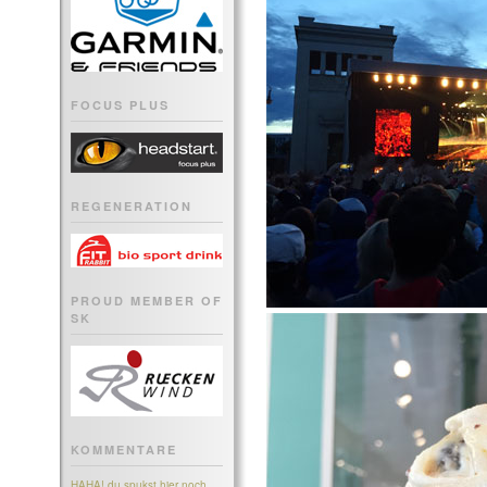
FOCUS PLUS
REGENERATION
PROUD MEMBER OF
SK
KOMMENTARE
HAHA! du spukst hier noch