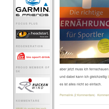
FOCUS PLUS
REGENERATION
PROUD MEMBER OF
aber jetzt muss ich fernschauen
SK
und dabei kann ich gleichzeitig
es ist alles nicht so einfach.
Permalink
(
2 Kommentare
)
Komment
KOMMENTARE
HAHA! du spukst hier noch