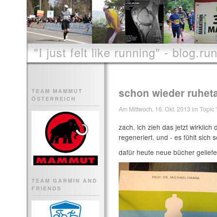
"I just felt like running" - blog.run
schon wieder ruhet
TEAM MAMMUT
ÖSTERREICH
Am Mittwoch, 16. Okt. 2013 im Topic '
zach. ich zieh das jetzt wirkli
regeneriert. und - es fühlt sich s
dafür heute neue bücher gelief
TEAM GARMIN AND
FRIENDS