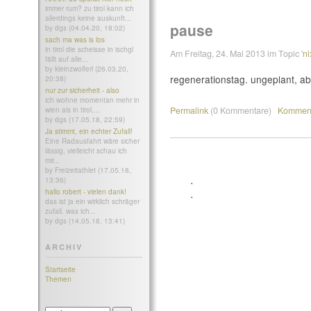
immer rum? zu tirol kann ich
allerdings keine auskunft...
pause
by dgs (04.04.20, 18:02)
sach ma was is los
in tirol die scheisse in ischgl
Am Freitag, 24. Mai 2013 im Topic '
ni
fällt auf alle...
by kleinzwolferl (26.03.20,
regenerationstag. ungeplant, ab
20:38)
nur zur sicherheit - also
ich wohne momentan mehr in
Permalink
(0 Kommentare)
Komment
wien als in tirol....
by dgs (17.05.18, 22:59)
Ja stimmt, ein echter Zufall!
Eine Radausfahrt wäre sicher
lässig, vielleicht schau ich
mir...
by Freizeitathlet (17.05.18,
13:36)
hallo robert - vielen dank!
das ist ja ein wirklich schräger
zufall. was ich...
by dgs (14.05.18, 13:41)
ARCHIV
Startseite
Themen