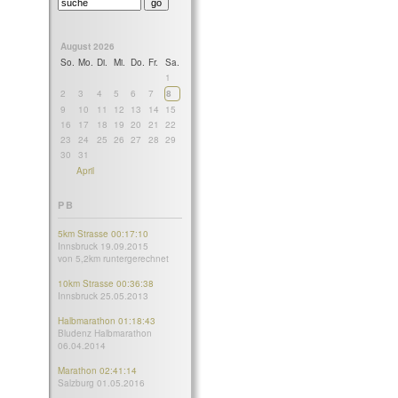
August 2026
So.
Mo.
Di.
Mi.
Do.
Fr.
Sa.
1
2
3
4
5
6
7
8
9
10
11
12
13
14
15
16
17
18
19
20
21
22
23
24
25
26
27
28
29
30
31
April
PB
5km Strasse 00:17:10
Innsbruck 19.09.2015
von 5,2km runtergerechnet
10km Strasse 00:36:38
Innsbruck 25.05.2013
Halbmarathon 01:18:43
Bludenz Halbmarathon
06.04.2014
Marathon 02:41:14
Salzburg 01.05.2016