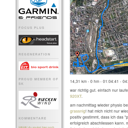
FOCUS PLUS
REGENERATION
PROUD MEMBER OF
14,31 km - 0 hm - 01:04:41 - 04
SK
war richtig gut. einfach nur lauf
920XT
.
am nachmittag wieder physio b
grassnig
! hat mich nicht nur wi
positiv gestimmt, dass ich das "
KOMMENTARE
erfolgreich abschliessen kann. 
HAHA! du spukst hier noch