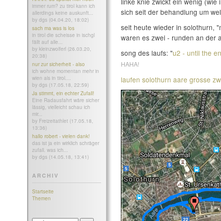
linke knie zwickt ein wenig (wie 
immer rum? zu tirol kann ich
sich seit der behandlung um wel
allerdings keine auskunft...
by dgs (04.04.20, 18:02)
seit heute wieder in solothurn, 
sach ma was is los
in tirol die scheisse in ischgl
waren es zwei - runden an der a
fällt auf alle...
by kleinzwolferl (26.03.20,
song des laufs: "
u2 - until the e
20:38)
HAHA!
nur zur sicherheit - also
ich wohne momentan mehr in
wien als in tirol....
laufen solothurn aare grosse z
by dgs (17.05.18, 22:59)
Ja stimmt, ein echter Zufall!
Eine Radausfahrt wäre sicher
lässig, vielleicht schau ich
mir...
by Freizeitathlet (17.05.18,
13:36)
hallo robert - vielen dank!
das ist ja ein wirklich schräger
zufall. was ich...
by dgs (14.05.18, 13:41)
ARCHIV
Startseite
Themen