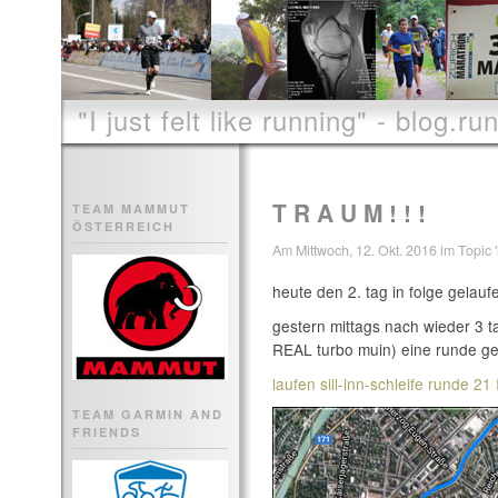
"I just felt like running" - blog.run
T R A U M ! ! !
TEAM MAMMUT
ÖSTERREICH
Am Mittwoch, 12. Okt. 2016 im Topic '
heute den 2. tag in folge gelaufe
gestern mittags nach wieder 3 t
REAL turbo muin) eine runde ge
laufen sill-inn-schleife runde 2
TEAM GARMIN AND
FRIENDS