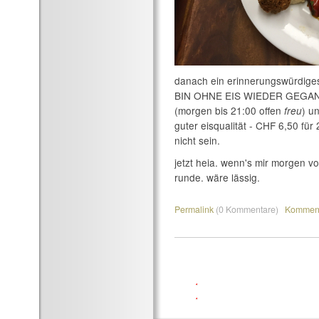
danach ein erinnerungswürdig
BIN OHNE EIS WIEDER GEGANG
(morgen bis 21:00 offen
) u
freu
guter eisqualität - CHF 6,50 für
nicht sein.
jetzt heia. wenn's mir morgen v
runde. wäre lässig.
Permalink
(0 Kommentare)
Komment