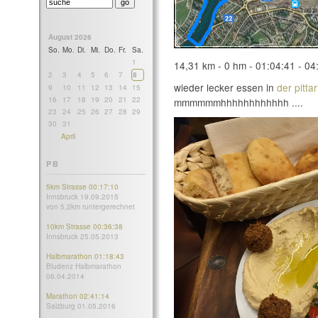
August 2026
So.
Mo.
Di.
Mi.
Do.
Fr.
Sa.
1
14,31 km - 0 hm - 01:04:41 - 04
2
3
4
5
6
7
8
wieder lecker essen in
der pittar
9
10
11
12
13
14
15
16
17
18
19
20
21
22
mmmmmmhhhhhhhhhhhh ....
23
24
25
26
27
28
29
30
31
April
PB
5km Strasse 00:17:10
Innsbruck 19.09.2015
von 5,2km runtergerechnet
10km Strasse 00:36:38
Innsbruck 25.05.2013
Halbmarathon 01:18:43
Bludenz Halbmarathon
06.04.2014
Marathon 02:41:14
Salzburg 01.05.2016