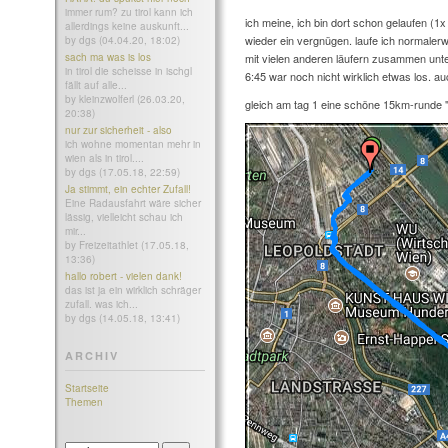
immer rum? zu tirol kann ich
ich meine, ich bin dort schon gelaufen (1x
allerdings keine auskunft...
wieder ein vergnügen. laufe ich normalerwe
by dgs (04.04.20, 18:02)
sach ma was is los
mit vielen anderen läufern zusammen unter
in tirol die scheisse in ischgl
6:45 war noch nicht wirklich etwas los. a
fällt auf alle...
by kleinzwolferl (26.03.20,
gleich am tag 1 eine schöne 15km-runde "
20:38)
nur zur sicherheit - also
ich wohne momentan mehr in
wien als in tirol....
by dgs (17.05.18, 22:59)
Ja stimmt, ein echter Zufall!
Eine Radausfahrt wäre sicher
lässig, vielleicht schau ich
mir...
by Freizeitathlet (17.05.18,
13:36)
hallo robert - vielen dank!
das ist ja ein wirklich schräger
zufall. was ich...
by dgs (14.05.18, 13:41)
ARCHIV
Startseite
Themen