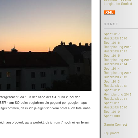
Langlaufen Seefeld
SONST
Sport 2017
Rueckblick 2016
Sport 2016
Rennplanung 2016
Rueckblick 2015
Sport 2015
Rennplanung 2015
Rueckblick 2014
Sport 2014
Rennplanung 2014
Rueckblick 2013
Sport 2013
Rueckblick 2012
Sport 2012
Rennplanung 2012
tergebracht, da 1. in der nähe der SAP und 2. bei der
Rueckblick 2011
. ABER - am SO beim zugfahren die gegend per google maps
Sport 2011
Rueckblick 2010
ufgekommen, dass ich ja eigentlich vom hotel auch total nahe
Sport 2010
Sport 2009
h ausprobiert. ganz perfekt, da ich um 7 noch einen termin
Garmin Connect
Equipment