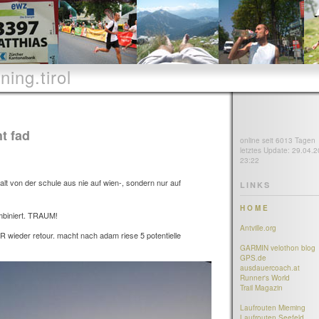
ning.tirol
ht fad
online seit 6013 Tagen
letztes Update: 29.04.2
23:22
alt von der schule aus nie auf wien-, sondern nur auf
LINKS
H O M E
mbiniert. TRAUM!
Antville.org
wieder retour. macht nach adam riese 5 potentielle
GARMIN velothon blog
GPS.de
ausdauercoach.at
Runner's World
Trail Magazin
Laufrouten Mieming
Laufrouten Seefeld