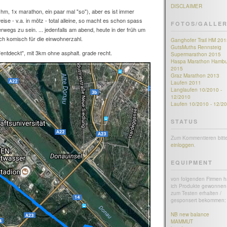
DISCLAIMER
 hm, 1x marathon, ein paar mal "so"), aber es ist immer
ise - v.a. in mötz - total alleine, so macht es schon spass
FOTOS/GALLER
wegs zu sein. ... jedenfalls am abend, heute in der früh um
uch komisch für die einwohnerzahl.
Ganghofer Trail HM 201
GutsMuths Rennsteig
entdeckt", mit 3km ohne asphalt. grade recht.
Supermarathon 2015
Haspa Marathon Hambu
2015
Graz Marathon 2013
Laufen 2011
Langlaufen 10/2010 -
12/2010
Laufen 10/2010 - 12/2
STATUS
Zum Kommentieren bitt
einloggen
.
EQUIPMENT
von folgenden Firmen 
ich Produkte gewonnen 
zum Testen erhalten /
gesponsert bekommen:
NB new balance
MAMMUT