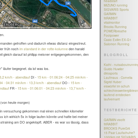
headstart
MIZUNO running
SIGVARIS Sports
GARMIN
fitRABBIT
vitalmonitor
Brooks Running
POWERbreathe
fen.
Footpower
Casio Exilim EX-G1
emanden getroffen und dadurch etwas distanz eingestreut.
Salomon Running
 der früh noch
im standard in der rotte-kolumne
den harald
eil gleich darauf ist philipp meixner entgegengekommen, den
BLOGROLL
Kathi - nutsaboutrunnin
" läufer begegnet. da ist was los.
Guido Huwiler
dirosports
3,2 km/h - abendlauf
DI -
15 km - 01:06:24 - 04:25 min/km -
Laufmaus - Cornelia
Sigrid Huber
34 - 04:31 min/km - 13,3 km/h - abendlauf
DO -
15 km -
eiswürfel im schuh
ndlauf
FR -
15 km - 01:06:01 - 04:23 min/km - 13,7 km/h -
schlechteswettergibtesn
laufend entdecken
laufvernarrt
(von heute morgen)
TESTBERICHTE
st in versuchung gekommen mal einen schnellen kilometer
 ich wirkich 5x in folge laufen könnte und hatte bei meiner
GARMIN vivofit
sstraining am DO angeklopft. ABER - es war so lässig, dass
fitRABBIT
BROOKS PureGrit
15 Paar Laufschuhe?
1000km mit SIGVARIS