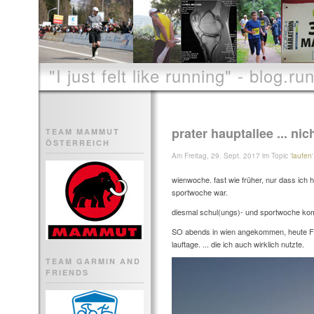
"I just felt like running" - blog.run
prater hauptallee ... nic
TEAM MAMMUT
ÖSTERREICH
Am Freitag, 29. Sept. 2017 im Topic '
laufen
'
wienwoche. fast wie früher, nur dass ich h
sportwoche war.
diesmal schul(ungs)- und sportwoche ko
SO abends in wien angekommen, heute FR 
lauftage. ... die ich auch wirklich nutzte.
TEAM GARMIN AND
FRIENDS