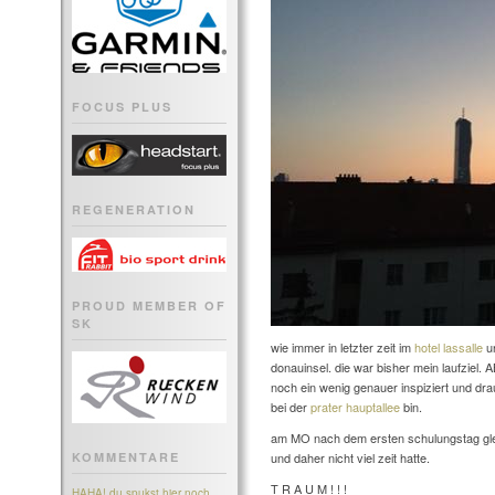
FOCUS PLUS
REGENERATION
PROUD MEMBER OF
SK
wie immer in letzter zeit im
hotel lassalle
un
donauinsel. die war bisher mein laufziel
noch ein wenig genauer inspiziert und dra
bei der
prater hauptallee
bin.
am MO nach dem ersten schulungstag gleic
KOMMENTARE
und daher nicht viel zeit hatte.
T R A U M ! ! !
HAHA! du spukst hier noch