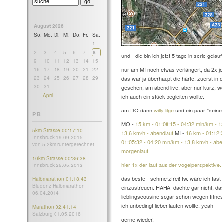
August 2026
So.
Mo.
Di.
Mi.
Do.
Fr.
Sa.
1
2
3
4
5
6
7
8
und - die bin ich jetzt 5 tage in serie gelau
9
10
11
12
13
14
15
nur am MI noch etwas verlängert, da 2x j
16
17
18
19
20
21
22
23
24
25
26
27
28
29
das war ja überhaupt die härte. zuerst in
30
31
gesehen, am abend live. aber nur kurz, w
April
ich auch ein stück begleiten wollte.
am DO dann
willy lilge
und ein paar "seiner
PB
MO -
15 km - 01:08:15 - 04:32 min/km - 1
5km Strasse 00:17:10
13,6 km/h - abendlauf
MI -
16 km - 01:12:
Innsbruck 19.09.2015
01:05:32 - 04:20 min/km - 13,8 km/h - abe
von 5,2km runtergerechnet
morgenlauf
10km Strasse 00:36:38
hier 1x der lauf aus der vogelperspektive.
Innsbruck 25.05.2013
das beste - schmerzfrei! tw. wäre ich fa
Halbmarathon 01:18:43
Bludenz Halbmarathon
einzustreuen. HAHA! dachte gar nicht, dass
06.04.2014
lieblingscousine sogar schon wegen fitne
ich unbedingt lieber laufen wollte. yeah!
Marathon 02:41:14
Salzburg 01.05.2016
gerne wieder.