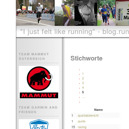
"I just felt like running" - blog.run
TEAM MAMMUT
Stichworte
ÖSTERREICH
1
2
3
4
5
…
TEAM GARMIN AND
Name
FRIENDS
1
quartalsbericht
1
quote
15
racing