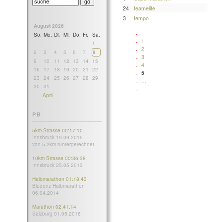
24
teamelite
3
tempo
August 2026
So.
Mo.
Di.
Mi.
Do.
Fr.
Sa.
1
1
2
2
3
4
5
6
7
8
3
9
10
11
12
13
14
15
4
16
17
18
19
20
21
22
5
23
24
25
26
27
28
29
…
30
31
April
PB
5km Strasse 00:17:10
Innsbruck 19.09.2015
von 5,2km runtergerechnet
10km Strasse 00:36:38
Innsbruck 25.05.2013
Halbmarathon 01:18:43
Bludenz Halbmarathon
06.04.2014
Marathon 02:41:14
Salzburg 01.05.2016