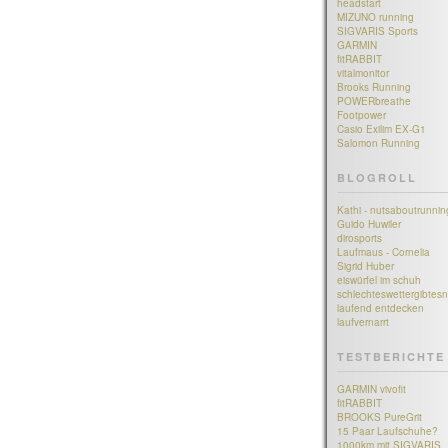
headstart
MIZUNO running
SIGVARIS Sports
GARMIN
fitRABBIT
vitalmonitor
Brooks Running
POWERbreathe
Footpower
Casio Exilim EX-G1
Salomon Running
BLOGROLL
Kathi - nutsaboutrunnin
Guido Huwiler
dirosports
Laufmaus - Cornelia
Sigrid Huber
eiswürfel im schuh
schlechteswettergibtesn
laufend entdecken
laufvernarrt
TESTBERICHTE
GARMIN vivofit
fitRABBIT
BROOKS PureGrit
15 Paar Laufschuhe?
1000km mit SIGVARIS