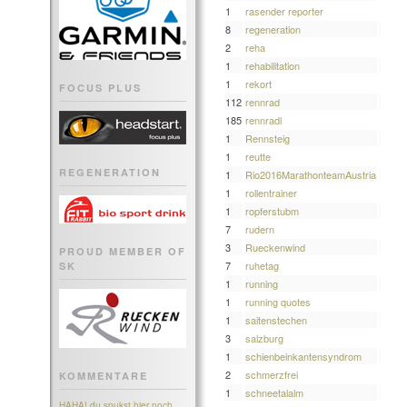
1
rasender reporter
8
regeneration
2
reha
1
rehabilitation
1
rekort
FOCUS PLUS
112
rennrad
185
rennradl
1
Rennsteig
1
reutte
REGENERATION
1
‎Rio2016MarathonteamAustria‬
1
rollentrainer
1
ropferstubm
7
rudern
3
Rueckenwind
PROUD MEMBER OF
7
ruhetag
SK
1
running
1
running quotes
1
saitenstechen
3
salzburg
1
schienbeinkantensyndrom
2
schmerzfrei
KOMMENTARE
1
schneetalalm
HAHA! du spukst hier noch