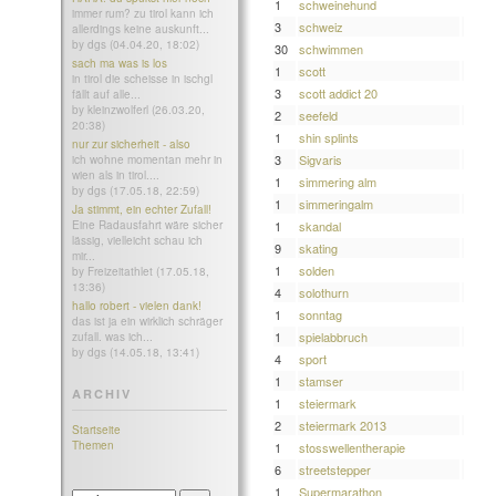
1
schweinehund
immer rum? zu tirol kann ich
3
schweiz
allerdings keine auskunft...
by dgs (04.04.20, 18:02)
30
schwimmen
sach ma was is los
1
scott
in tirol die scheisse in ischgl
3
scott addict 20
fällt auf alle...
by kleinzwolferl (26.03.20,
2
seefeld
20:38)
1
shin splints
nur zur sicherheit - also
3
Sigvaris
ich wohne momentan mehr in
wien als in tirol....
1
simmering alm
by dgs (17.05.18, 22:59)
1
simmeringalm
Ja stimmt, ein echter Zufall!
Eine Radausfahrt wäre sicher
1
skandal
lässig, vielleicht schau ich
9
skating
mir...
1
solden
by Freizeitathlet (17.05.18,
13:36)
4
solothurn
hallo robert - vielen dank!
1
sonntag
das ist ja ein wirklich schräger
1
spielabbruch
zufall. was ich...
by dgs (14.05.18, 13:41)
4
sport
1
stamser
ARCHIV
1
steiermark
2
steiermark 2013
Startseite
Themen
1
stosswellentherapie
6
streetstepper
1
Supermarathon