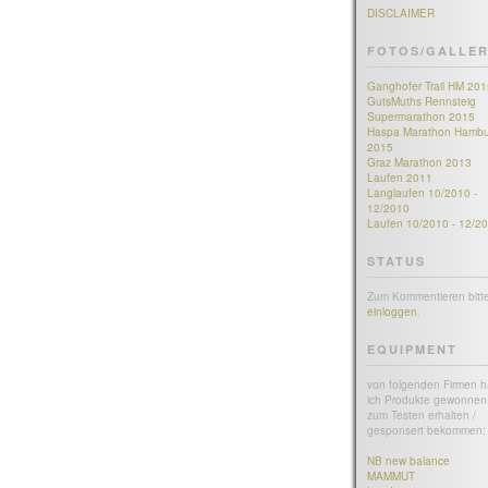
DISCLAIMER
FOTOS/GALLER
Ganghofer Trail HM 201
GutsMuths Rennsteig
Supermarathon 2015
Haspa Marathon Hambu
2015
Graz Marathon 2013
Laufen 2011
Langlaufen 10/2010 -
12/2010
Laufen 10/2010 - 12/2
STATUS
Zum Kommentieren bitt
einloggen
.
EQUIPMENT
von folgenden Firmen 
ich Produkte gewonnen 
zum Testen erhalten /
gesponsert bekommen:
NB new balance
MAMMUT