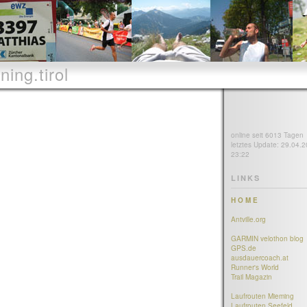
ning.tirol
online seit 6013 Tagen
letztes Update: 29.04.2
23:22
LINKS
H O M E
Antville.org
GARMIN velothon blog
GPS.de
ausdauercoach.at
Runner's World
Trail Magazin
Laufrouten Mieming
Laufrouten Seefeld