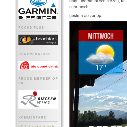
dann überhaupt schmerzen, unters
sehr rasch.
gestern ab zur op.
FOCUS PLUS
REGENERATION
PROUD MEMBER OF
SK
KOMMENTARE
HAHA! du spukst hier noch