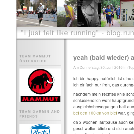
"I just felt like running" - blog.run
yeah (bald wieder) a
TEAM MAMMUT
ÖSTERREICH
Am Donnerstag, 30. Juni 2016 im Topi
ich bin happy. natürlich ist ein
ich einfach nur froh, das durc
nachdem mein rechtes knie scho
schlussendlich wohl hauptgrund
ausgleichsbewegungen halt auc
TEAM GARMIN AND
bei den 100km von biel
war, ging
FRIENDS
da 2 wochen laufpause auch ke
geschwollen blieb und sich auch 