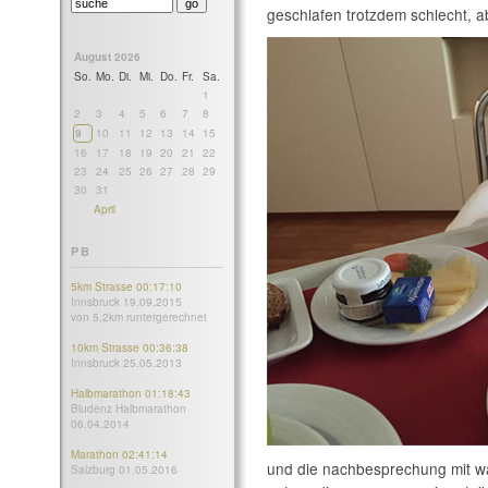
geschlafen trotzdem schlecht, ab
August 2026
So.
Mo.
Di.
Mi.
Do.
Fr.
Sa.
1
2
3
4
5
6
7
8
9
10
11
12
13
14
15
16
17
18
19
20
21
22
23
24
25
26
27
28
29
30
31
April
PB
5km Strasse 00:17:10
Innsbruck 19.09.2015
von 5,2km runtergerechnet
10km Strasse 00:36:38
Innsbruck 25.05.2013
Halbmarathon 01:18:43
Bludenz Halbmarathon
06.04.2014
Marathon 02:41:14
und die nachbesprechung mit wa
Salzburg 01.05.2016