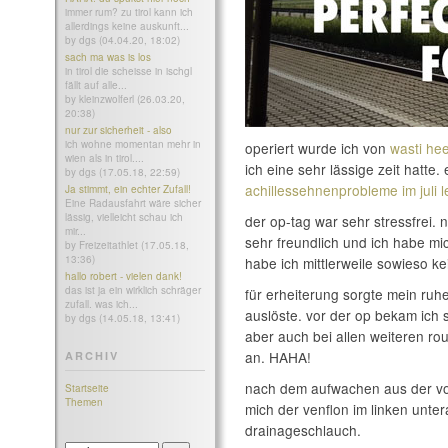
immer rum? zu tirol kann ich
allerdings keine auskunft...
by dgs (04.04.20, 18:02)
sach ma was is los
in tirol die scheisse in ischgl
fällt auf alle...
by kleinzwolferl (26.03.20,
20:38)
nur zur sicherheit - also
ich wohne momentan mehr in
operiert wurde ich von
wasti hee
wien als in tirol....
ich eine sehr lässige zeit hatte.
by dgs (17.05.18, 22:59)
achillessehnenprobleme im juli l
Ja stimmt, ein echter Zufall!
Eine Radausfahrt wäre sicher
lässig, vielleicht schau ich
der op-tag war sehr stressfrei. n
mir...
sehr freundlich und ich habe mic
by Freizeitathlet (17.05.18,
13:36)
habe ich mittlerweile sowieso ke
hallo robert - vielen dank!
das ist ja ein wirklich schräger
für erheiterung sorgte mein ruh
zufall. was ich...
auslöste. vor der op bekam ich s
by dgs (14.05.18, 13:41)
aber auch bei allen weiteren ro
an. HAHA!
ARCHIV
nach dem aufwachen aus der vo
Startseite
Themen
mich der venflon im linken unter
drainageschlauch.