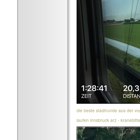
die beste stadtrunde aus der vo
laufen innsbruck arz - kranebit