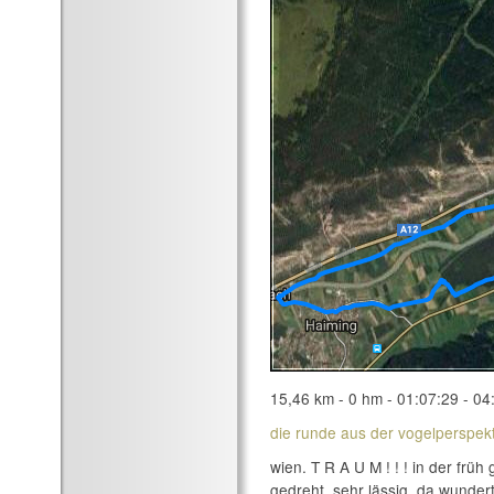
15,46 km - 0 hm - 01:07:29 - 04
die runde aus der vogelperspekt
wien. T R A U M ! ! ! in der frü
gedreht. sehr lässig. da wundert